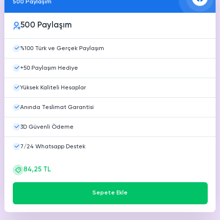
500 Paylaşım
Youtube
Ücretsiz Beğeni
500 Paylaşım
Youtube
Ücretsiz Yorum
%100 Türk ve Gerçek Paylaşım
Youtube
+50 Paylaşım Hediye
Ücretsiz 4000 Saat İzlenme
Yüksek Kaliteli Hesaplar
Anında Teslimat Garantisi
3D Güvenli Ödeme
7/24 Whatsapp Destek
84,25 TL
Sepete Ekle