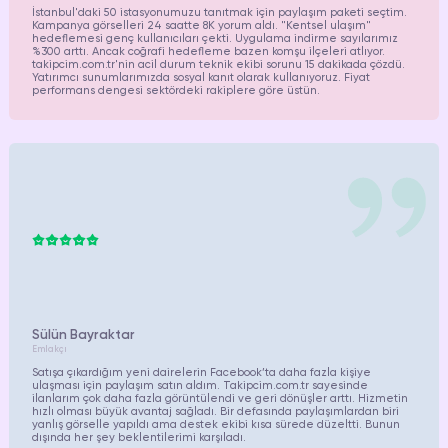
İstanbul'daki 50 istasyonumuzu tanıtmak için paylaşım paketi seçtim.
Kampanya görselleri 24 saatte 8K yorum aldı. "Kentsel ulaşım"
hedeflemesi genç kullanıcıları çekti. Uygulama indirme sayılarımız
%300 arttı. Ancak coğrafi hedefleme bazen komşu ilçeleri atlıyor.
takipcim.com.tr
'nin acil durum teknik ekibi sorunu 15 dakikada çözdü.
Yatırımcı sunumlarımızda sosyal kanıt olarak kullanıyoruz. Fiyat
performans dengesi sektördeki rakiplere göre üstün.
Sülün Bayraktar
Emlakçı
Satışa çıkardığım yeni dairelerin Facebook’ta daha fazla kişiye
ulaşması için paylaşım satın aldım. Takipcim.com.tr sayesinde
ilanlarım çok daha fazla görüntülendi ve geri dönüşler arttı. Hizmetin
hızlı olması büyük avantaj sağladı. Bir defasında paylaşımlardan biri
yanlış görselle yapıldı ama destek ekibi kısa sürede düzeltti. Bunun
dışında her şey beklentilerimi karşıladı.