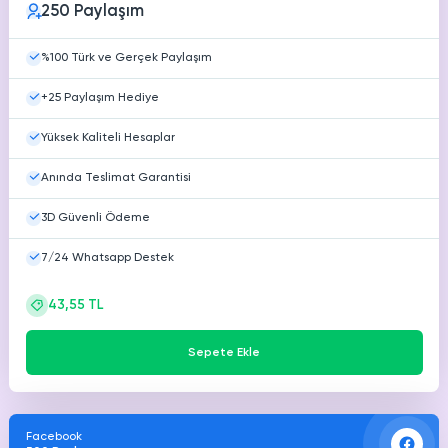
250 Paylaşım
HAKKIMIZDA
TikTok
Ücretsiz Takipçi
%100 Türk ve Gerçek Paylaşım
SNAPCHAT
PUBG
SHAZAM
İletişim
Hizmetleri
Hizmetleri
Hizmetleri
+25 Paylaşım Hediye
TikTok
Ücretsiz Beğeni
Gizlilik Politikası
Yüksek Kaliteli Hesaplar
THREADS
TikTok
Hizmetleri
Mesafeli Satış Sözleşmesi
Ücretsiz İzlenme
Anında Teslimat Garantisi
3D Güvenli Ödeme
Üyelik Sözleşmesi
TikTok
Analiz
7/24 Whatsapp Destek
TikTok
ID Bulma
43,55 TL
Youtube
Sepete Ekle
Ücretsiz Abone
Youtube
Ücretsiz İzlenme
Facebook