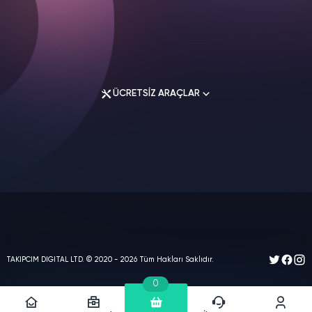
Gizlilik Politikası
İletişim
Instagram Hizmetleri
Tiktok Hizmetleri
Twitter Hizmetleri
ÜCRETSİZ ARAÇLAR
Youtube Hizmetleri
Facebook Hizmetleri
Soundcloud Hizmetleri
Spotify Hizmetleri
Instagram Araçları
Twitch Hizmetleri
Facebook Araçları
Linkedin Hizmetleri
Twitter Araçları
Telegram Hizmetleri
Youtube Araçları
Google Hizmetleri
Tiktok Araçları
TAKIPCIM DIGITAL LTD.
© 2020 - 2026 Tüm Hakları Saklıdır.
Threads Hizmetleri
Diğer Araçlar
0
Threads Araçları