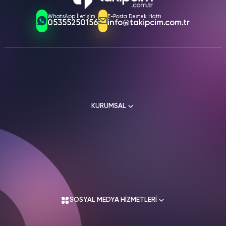
içinde aktif olur. Gerçek kullanıcı hesaplarından gelen
WhatsApp İletişim
E-Posta Destek Hattı
paylaşımlar organik büyümeyi destekler. Bu durum
05355250156
info@takipcim.com.tr
hesabınızın genel etkileşim oranını yükseltir. Sonuç olarak
marka bilinirliğiniz katlanarak artar.
KURUMSAL
Hakkımızda
Kullanım Sözleşmesi
Üyelik Sözleşmesi
SOSYAL MEDYA HİZMETLERİ
Mesafeli Satış Sözleşmesi
İade Koşulları