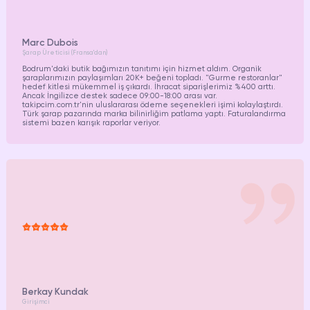
Marc Dubois
Şarap Üreticisi (Fransa'dan)
Bodrum'daki butik bağımızın tanıtımı için hizmet aldım. Organik
şaraplarımızın paylaşımları 20K+ beğeni topladı. "Gurme restoranlar"
hedef kitlesi mükemmel iş çıkardı. İhracat siparişlerimiz %400 arttı.
Ancak İngilizce destek sadece 09:00-18:00 arası var.
takipcim.com.tr
'nin uluslararası ödeme seçenekleri işimi kolaylaştırdı.
Türk şarap pazarında marka bilinirliğim patlama yaptı. Faturalandırma
sistemi bazen karışık raporlar veriyor.
Berkay Kundak
Girişimci