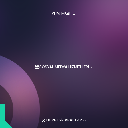
HAKKIMIZDA
TikTok
KURUMSAL
Ücretsiz Takipçi
SNAPCHAT
PUBG
SHAZAM
İletişim
Hizmetleri
Hizmetleri
Hizmetleri
TikTok
Ücretsiz Beğeni
Gizlilik Politikası
THREADS
Hakkımızda
TikTok
Hizmetleri
Mesafeli Satış Sözleşmesi
Ücretsiz İzlenme
Kullanım Sözleşmesi
Üyelik Sözleşmesi
Üyelik Sözleşmesi
TikTok
SOSYAL MEDYA HİZMETLERİ
Analiz
Mesafeli Satış Sözleşmesi
İade Koşulları
TikTok
ID Bulma
Gizlilik Politikası
İletişim
Youtube
Instagram Hizmetleri
Ücretsiz Abone
Tiktok Hizmetleri
Youtube
Twitter Hizmetleri
Ücretsiz İzlenme
ÜCRETSİZ ARAÇLAR
Youtube Hizmetleri