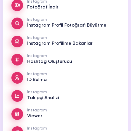
Instagram
HAKKIMIZDA
Fotoğraf İndir
TikTok
Ücretsiz Takipçi
SNAPCHAT
Instagram
PUBG
SHAZAM
İletişim
Hizmetleri
Hizmetleri
Hizmetleri
İnstagram Profil Fotoğrafı Büyütme
TikTok
Ücretsiz Beğeni
Gizlilik Politikası
Instagram
İnstagram Profilime Bakanlar
THREADS
TikTok
Hizmetleri
Mesafeli Satış Sözleşmesi
Ücretsiz İzlenme
Instagram
Hashtag Oluşturucu
Üyelik Sözleşmesi
TikTok
Analiz
Instagram
ID Bulma
TikTok
ID Bulma
Instagram
Takipçi Analizi
Youtube
Ücretsiz Abone
Instagram
Viewer
Youtube
Ücretsiz İzlenme
Instagram