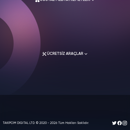
Mesafeli Satış Sözleşmesi
İade Koşulları
Gizlilik Politikası
İletişim
Instagram Hizmetleri
Tiktok Hizmetleri
Twitter Hizmetleri
ÜCRETSİZ ARAÇLAR
Youtube Hizmetleri
Facebook Hizmetleri
Soundcloud Hizmetleri
Spotify Hizmetleri
Instagram Araçları
Twitch Hizmetleri
Facebook Araçları
Linkedin Hizmetleri
Twitter Araçları
Telegram Hizmetleri
Youtube Araçları
Google Hizmetleri
Tiktok Araçları
TAKIPCIM DIGITAL LTD.
© 2020 - 2026 Tüm Hakları Saklıdır.
Threads Hizmetleri
Diğer Araçlar