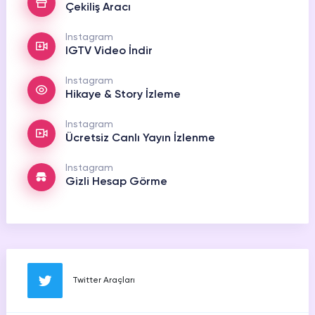
Çekiliş Aracı
Youtube
Ücretsiz Beğeni
Instagram
IGTV Video İndir
Youtube
Ücretsiz Yorum
Instagram
Hikaye & Story İzleme
Youtube
Ücretsiz 4000 Saat İzlenme
Instagram
Ücretsiz Canlı Yayın İzlenme
Instagram
Gizli Hesap Görme
Twitter Araçları