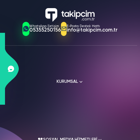
WhatsApp İletişim
E-Posta Destek Hattı
05355250156
info@takipcim.com.tr
KURUMSAL
Hakkımızda
Kullanım Sözleşmesi
Üyelik Sözleşmesi
SOSYAL MEDYA HİZMETLERİ