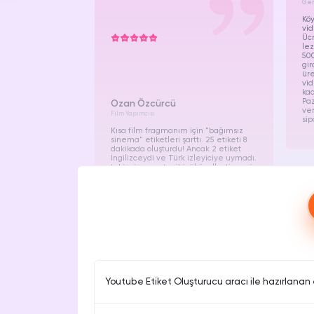
Gen
Kö
vid
Ücr
lez
500
gir
üre
vid
kad
Paz
Ozan Özcürcü
ver
Film Yapımcısı
sip
Kısa film fragmanım için "bağımsız
sinema" etiketleri şarttı. 25 etiketi 8
dakikada oluşturdu! Ancak 2 etiket
İngilizceydi ve Türk izleyiciye uymadı.
takipcim.com.tr gibi dil özelleştirmesi
olsaydı keşke. Artık filmim ulusal
festivalde gösteriliyor.
Youtube Etiket Oluşturucu aracı ile hazırlanan
Araç, Youtube SEO kriterlerine uygun şekilde etiketl