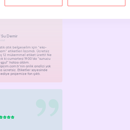
if Su Demir
vist
stik atık belgeselim için "eko-
am" etiketleri lazımdı. Ücretsiz
ç 12 mükemmel etiket üretti! Ne
ık ki cumartesi 19:00'da "sunucu
gul" hatası aldım.
ipcim.com.tr'nin anlık analizi yok
 ücretsiz. Etiketler sayesinde
ediye projemize fon çıktı.