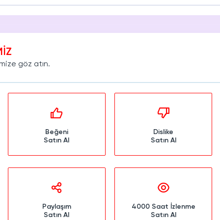
HAZAM
THREADS
metleri
Hizmetleri
İZ
mize göz atın.
Beğeni
Dislike
Satın Al
Satın Al
Paylaşım
4000 Saat İzlenme
Satın Al
Satın Al