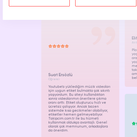
El
Akti
Pla
yaş
ara
yaz
meş
tak
ama
Suat Ersözlü
bel
Öğrenci
Youtube’a yüklediğim müzik videoları
için uygun etiket bulmakta çok sıkıntı
yaşıyordum. Bu siteyi kullandıktan
sonra videolarımın önerilere çıkma
oranı arttı. Etiket oluşturucu hızlı ve
ücretsiz çalışıyor. Ancak bazen
sistemde kısa gecikmeler olabiliyor,
etiketler hemen gelmeyebiliyor.
Takipcim.com.tr ile bu hizmeti
kullanmak oldukça avantajlı. Genel
olarak çok memnunum, arkadaşlara
da önerdim.