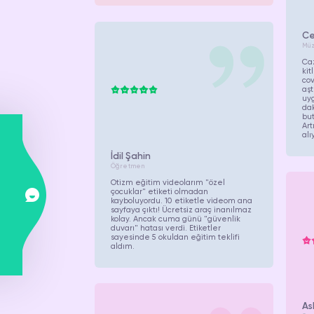
Ce
Müz
Caz
kit
cov
aşt
uy
da
but
Art
alı
İdil Şahin
Öğretmen
Otizm eğitim videolarım "özel
çocuklar" etiketi olmadan
kayboluyordu. 10 etiketle videom ana
sayfaya çıktı! Ücretsiz araç inanılmaz
kolay. Ancak cuma günü "güvenlik
duvarı" hatası verdi. Etiketler
sayesinde 5 okuldan eğitim teklifi
aldım.
As