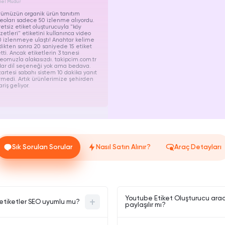
el Müdür
yümüzün organik ürün tanıtım
eoları sadece 50 izlenme alıyordu.
etsiz etiket oluşturucuyla "köy
zetleri" etiketini kullanınca video
 izlenmeye ulaştı! Anahtar kelime
dikten sonra 20 saniyede 15 etiket
tti. Ancak etiketlerin 3 tanesi
eomuzla alakasızdı. takipcim.com.tr
ar dil seçeneği yok ama bedava.
artesi sabahı sistem 10 dakika yanıt
medi. Artık ürünlerimize şehirden
ariş geliyor.
Sık Sorulan Sorular
Nasıl Satın Alınır?
Araç Detayları
Youtube Etiket Oluşturucu aracı 
 etiketler SEO uyumlu mu?
paylaşılır mı?
er üretir. Popüler ve yüksek arama
Araç, kullanıcıdan herhangi bir kiş