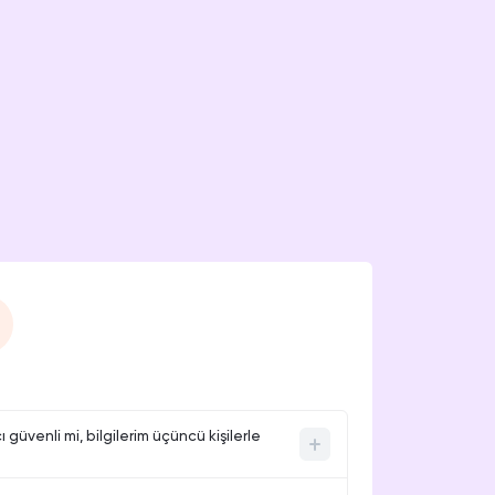
güvenli mi, bilgilerim üçüncü kişilerle
isel veri talep etmez. Sadece video başlığı veya