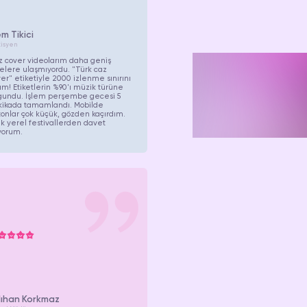
m Tikici
isyen
Mutlu
 cover videolarım daha geniş
lelere ulaşmıyordu. "Türk caz
er" etiketiyle 2000 izlenme sınırını
ım! Etiketlerin %90'ı müzik türüne
müşte
gundu. İşlem perşembe gecesi 5
kikada tamamlandı. Mobilde
onlar çok küçük, gözden kaçırdım.
ık yerel festivallerden davet
yorum.
lıhan Korkmaz