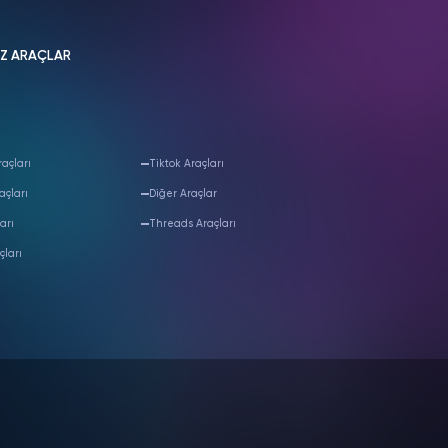
İZ ARAÇLAR
açları
Tiktok Araçları
açları
Diğer Araçlar
arı
Threads Araçları
çları