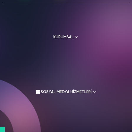
HAKKIMIZDA
TikTok
Ücretsiz Takipçi
SNAPCHAT
PUBG
SHAZAM
İletişim
Hizmetleri
Hizmetleri
Hizmetleri
TikTok
Ücretsiz Beğeni
Gizlilik Politikası
KURUMSAL
THREADS
TikTok
Hizmetleri
Mesafeli Satış Sözleşmesi
Ücretsiz İzlenme
Üyelik Sözleşmesi
TikTok
Hakkımızda
Analiz
Kullanım Sözleşmesi
TikTok
Üyelik Sözleşmesi
ID Bulma
SOSYAL MEDYA HİZMETLERİ
Mesafeli Satış Sözleşmesi
Youtube
İade Koşulları
Ücretsiz Abone
Gizlilik Politikası
Youtube
İletişim
Ücretsiz İzlenme
Instagram Hizmetleri