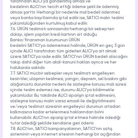
tarafından ALICI’ya gönderilmiş olması ve
bedelinin ALICI’nın tercih ettiği ödeme şekli ile ödenmiş
olması şarttır. Herhangi bir nedenle mal bedeli ödenmez
veya banka kayıtlarında iptal edilir ise, SATICI malın teslimi
yükümlülüğünden kurtulmuş kabul edilir.
7.6. ÜRÜN teslimatı sonrasında herhangi bir sebepten
dolayı, işlem yapılan kredi kartının ait olduğu
Banka/finansman kurumunun ÜRÜN
bedelini SATICI’ya ödememesi halinde, ÜRÜN en geç 3 gün
içinde ALICI tarafından tüm giderleri ALICI’ya ait olmak
üzere SATICI’ya iade edilir. SATICI’nın ÜRÜN bedeli alacağını
takip dahil diğer tüm akdi-kanuni hakları ayrıca ve her
halükarda saklıdır.
7.7. SATICI mücbir sebepler veya teslimatı engelleyen
kesintiler, ulaşımın kesilmesi, yangın, deprem, sel baskını gibi
olağanüstü durumlar nedeni ile sözleşme konusu malı süresi
içinde teslim edemez ise, durumu ALICI’ya bildirmekle
yükümlüdür. Bu takdirde ALICI siparişin iptal edilmesini,
sözleşme konusu malın varsa emsali ile değiştirilmesini
ve/veya teslimat süresinin engelleyici durumun ortadan
kalkmasına kadar ertelenmesi haklarından birini
kullanabilir. ALICI’nın siparişi iptal etmesi halinde ödediği
tutar ödediği şekilde kendisine geri ödenir.
7.8. ALICI’nın, SATICI kampanyalarının, SATICI’nın satış
sisteminin veya internet sitesinin herhangi bir açığından