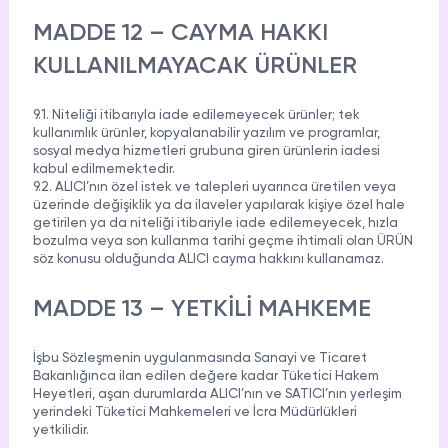
MADDE 12 – CAYMA HAKKI
KULLANILMAYACAK ÜRÜNLER
9.1. Niteliği itibarıyla iade edilemeyecek ürünler; tek
kullanımlık ürünler, kopyalanabilir yazılım ve programlar,
sosyal medya hizmetleri grubuna giren ürünlerin iadesi
kabul edilmemektedir.
9.2. ALICI’nın özel istek ve talepleri uyarınca üretilen veya
üzerinde değişiklik ya da ilaveler yapılarak kişiye özel hale
getirilen ya da niteliği itibariyle iade edilemeyecek, hızla
bozulma veya son kullanma tarihi geçme ihtimali olan ÜRÜN
söz konusu olduğunda ALICI cayma hakkını kullanamaz.
MADDE 13 – YETKİLİ MAHKEME
İşbu Sözleşmenin uygulanmasında Sanayi ve Ticaret
Bakanlığınca ilan edilen değere kadar Tüketici Hakem
Heyetleri, aşan durumlarda ALICI’nın ve SATICI’nın yerleşim
yerindeki Tüketici Mahkemeleri ve İcra Müdürlükleri
yetkilidir.