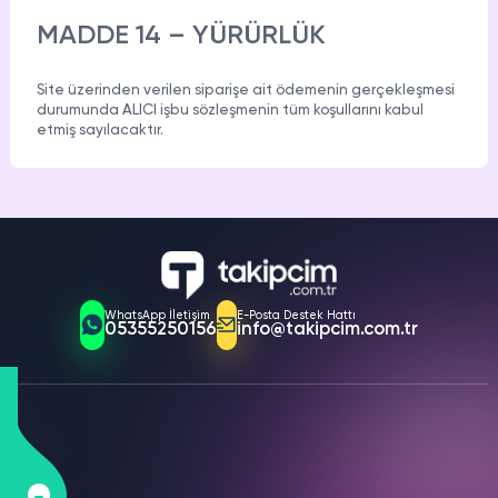
MADDE 14 – YÜRÜRLÜK
Site üzerinden verilen siparişe ait ödemenin gerçekleşmesi
durumunda ALICI işbu sözleşmenin tüm koşullarını kabul
etmiş sayılacaktır.
WhatsApp İletişim
E-Posta Destek Hattı
05355250156
info@takipcim.com.tr