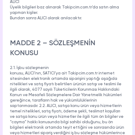
ALICI
HAKKIMIZDA
Üyelik bilgileri baz alınarak Takipcim.com.tr’da satın alma
yapman kişiler.
TikTok
Ücretsiz Takipçi
Bundan sonra
ALICI
olarak anılacaktır.
SNAPCHAT
PUBG
SHAZAM
İletişim
Hizmetleri
Hizmetleri
Hizmetleri
TikTok
Ücretsiz Beğeni
Gizlilik Politikası
MADDE 2 – SÖZLEŞMENİN
THREADS
TikTok
Hizmetleri
KONUSU
Mesafeli Satış Sözleşmesi
Ücretsiz İzlenme
Üyelik Sözleşmesi
TikTok
2.1. İşbu sözleşmenin
Analiz
konusu, ALICI’nın, SATICI’ya ait Takipcim.com.tr internet
sitesinden elektronik ortamda siparişini yaptığı aşağıda
nitelikleri ve satış fiyatı belirtilen ürünün satışı ve teslimi ile
TikTok
ID Bulma
ilgili olarak, 4077 sayılı Tüketicilerin Korunması Hakkındaki
Kanun ve Mesafeli Sözleşmelere Dair Yönetmelik hükümleri
gereğince, tarafların hak ve yükümlülüklerinin
Youtube
saptanmasıdır. 2.2. ALICI, satışa konu ürün veya hizmetlerin
Ücretsiz Abone
temel nitelikleri, satış fiyatı, ödeme şekli, teslimat koşulları
ve satışa konu ürün veya hizmetler ile ilgili tüm ön bilgiler ve
Youtube
“cayma” hakkı konusunda bilgi sahibi olduğunu, bu ön
Ücretsiz İzlenme
bilgileri elektronik ortamda teyit ettiğini ve sonrasında ürün
veya hizmetleri sipariş verdiğini iş bu sözleşme hükümlerince