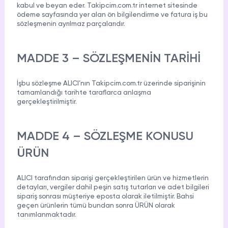
kabul ve beyan eder. Takipcim.com.tr internet sitesinde
Youtube
Ücretsiz Beğeni
ödeme sayfasında yer alan ön bilgilendirme ve fatura iş bu
sözleşmenin ayrılmaz parçalarıdır.
Youtube
Ücretsiz Yorum
MADDE 3 – SÖZLEŞMENİN TARİHİ
Youtube
Ücretsiz 4000 Saat İzlenme
İşbu sözleşme ALICI’nın Takipcim.com.tr üzerinde siparişinin
tamamlandığı tarihte taraflarca anlaşma
gerçekleştirilmiştir.
MADDE 4 – SÖZLEŞME KONUSU
ÜRÜN
ALICI tarafından siparişi gerçekleştirilen ürün ve hizmetlerin
detayları, vergiler dahil peşin satış tutarları ve adet bilgileri
sipariş sonrası müşteriye eposta olarak iletilmiştir. Bahsi
geçen ürünlerin tümü bundan sonra ÜRÜN olarak
tanımlanmaktadır.