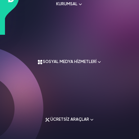
KURUMSAL
Hakkımızda
Kullanım Sözleşmesi
Üyelik Sözleşmesi
SOSYAL MEDYA HİZMETLERİ
Mesafeli Satış Sözleşmesi
İade Koşulları
Gizlilik Politikası
İletişim
Instagram Hizmetleri
Tiktok Hizmetleri
Twitter Hizmetleri
ÜCRETSİZ ARAÇLAR
Youtube Hizmetleri
Facebook Hizmetleri