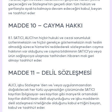
geçeceğini ve Sözleşme’nin geçerli olan tüm hüküm ve
şartlarıyla ayakta kalmaya devam edeceğini kabul, beyan
ve taahhüt eder
MADDE 10 – CAYMA HAKKI
8.1. SATICI, ALICI’nın hiçbir hukuki ve cezai sorumluluk
üstlenmeksizin ve hiçbir gerekçe göstermeksizin malı teslim
almadığı sürece hizmetini reddederek sözleşmeden cayma
hakkının var olduğunu ve cayma bildiriminin SATICI’ya veya
ürün sağlayıcıya ulaşması tarihinden itibaren malı geri
almayı taahhüt eder.
MADDE 11 – DELİL SÖZLEŞMESİ
ALICI, işbu Sözleşme ‘den ve/veya uygulanmasından
doğabilecek her türlü uyuşmazlığın çözümünde SATICI
kayıtları (bilgisayar-ses kayıtları gibi manyetik ortamdaki
kayıtlar dahil) kesin delil oluşturduğunu ve işbu maddenin
delil sözleşmesi niteliğinde olduğunu kabul ettiğini beyan,
kabul ve taahhüt eder.