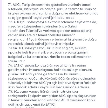
7.1. ALICI, Takipcim.com.tr’da gösterilen ürünlerin temel
nitelikleri, satış fiyatı ve ödeme şekli ile teslimata ilişkin ön
bilgileri okuyup bilgi sahibi olduğunu ve elektronik ortamda
satış için gerekli teyidi verdiğini kabul eder.
7.2. ALICI; bu sözleşmeyi elektronik ortamda teyit etmekle,
mesafeli sözleşmelerin akdinden önce, Satıcı
tarafından Tüketici’ye verilmesi gereken adres, siparişi
verilen ürünlere ait temel özellikler, ürünlerin
vergiler dahil fiyatı, ödeme ve teslimat bilgilerini de doğru
ve eksiksiz olarak edindiğini teyit etmiş olur.
7.3. SATICI, sözleşme konusu ürünün sağlam, eksiksiz,
siparişte belirtilen niteliklere uygun ve varsa garanti
belgeleri ve kullanım kılavuzları ile teslim edilmesinden
sorumludur.
7.4. SATICI, sipariş konusu ürün veya hizmetin yerine
getirilmesinin imkansızlaşması halinde sözleşme konusu
yükümlülüklerini yerine getiremezse, bu durumu,
sözleşmeden doğan ifa yükümlülüğünün süresi dolmadan
tüketiciye bildirir ve ALICI’ya eşit kalite ve fiyatta farklı bir
ürün tedarik edebilir veya ürün bedelini iade edebilir.
7.5. Sözleşme konusu ürünün teslimatı için işbu
sözleşmenin Takipcim.com.tr’dan ALICI sipariş oluştururken
internet üzerinden sanal ortamda ALICI tarafından kabul
edilmiş olması, e-mail ile SATICI