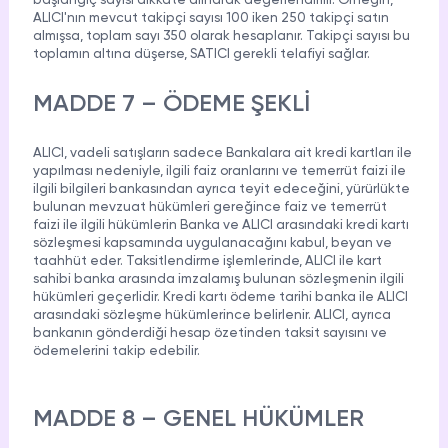
başlangıç sayısı dikkate alınarak değerlendirilir. Örneğin,
ALICI'nın mevcut takipçi sayısı 100 iken 250 takipçi satın
almışsa, toplam sayı 350 olarak hesaplanır. Takipçi sayısı bu
toplamın altına düşerse, SATICI gerekli telafiyi sağlar.
MADDE 7 – ÖDEME ŞEKLİ
ALICI, vadeli satışların sadece Bankalara ait kredi kartları ile
yapılması nedeniyle, ilgili faiz oranlarını ve temerrüt faizi ile
ilgili bilgileri bankasından ayrıca teyit edeceğini, yürürlükte
bulunan mevzuat hükümleri gereğince faiz ve temerrüt
faizi ile ilgili hükümlerin Banka ve ALICI arasındaki kredi kartı
sözleşmesi kapsamında uygulanacağını kabul, beyan ve
taahhüt eder. Taksitlendirme işlemlerinde, ALICI ile kart
sahibi banka arasında imzalamış bulunan sözleşmenin ilgili
hükümleri geçerlidir. Kredi kartı ödeme tarihi banka ile ALICI
arasındaki sözleşme hükümlerince belirlenir. ALICI, ayrıca
bankanın gönderdiği hesap özetinden taksit sayısını ve
ödemelerini takip edebilir.
MADDE 8 – GENEL HÜKÜMLER