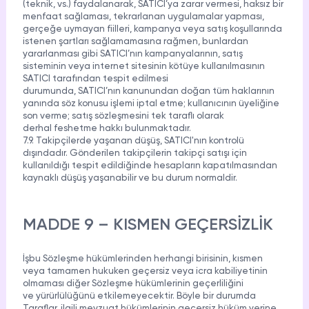
(teknik, vs.) faydalanarak, SATICI’ya zarar vermesi, haksız bir
menfaat sağlaması, tekrarlanan uygulamalar yapması,
gerçeğe uymayan fiilleri, kampanya veya satış koşullarında
istenen şartları sağlamamasına rağmen, bunlardan
yararlanması gibi SATICI’nın kampanyalarının, satış
sisteminin veya internet sitesinin kötüye kullanılmasının
SATICI tarafından tespit edilmesi
durumunda, SATICI’nın kanunundan doğan tüm haklarının
yanında söz konusu işlemi iptal etme; kullanıcının üyeliğine
son verme; satış sözleşmesini tek taraflı olarak
derhal feshetme hakkı bulunmaktadır.
7.9. Takipçilerde yaşanan düşüş, SATICI'nın kontrolü
dışındadır. Gönderilen takipçilerin takipçi satışı için
kullanıldığı tespit edildiğinde hesapların kapatılmasından
kaynaklı düşüş yaşanabilir ve bu durum normaldir.
MADDE 9 – KISMEN GEÇERSİZLİK
İşbu Sözleşme hükümlerinden herhangi birisinin, kısmen
veya tamamen hukuken geçersiz veya icra kabiliyetinin
olmaması diğer Sözleşme hükümlerinin geçerliliğini
ve yürürlülüğünü etkilemeyecektir. Böyle bir durumda
Taraflar, ilgili mevzuat hükümlerinin geçersiz hüküm yerine