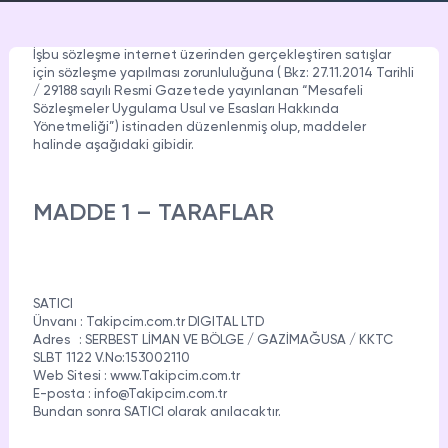
TELEGRAM
LINKEDIN
KICK
Instagram
Hizmetleri
Hizmetleri
Hizmetleri
Ücretsiz İzlenme
İşbu sözleşme internet üzerinden gerçekleştiren satışlar
Instagram
için sözleşme yapılması zorunluluğuna ( Bkz: 27.11.2014 Tarihli
Ücretsiz Yorum
TWITCH
TROVO
SEO
/ 29188 sayılı Resmi Gazetede yayınlanan “Mesafeli
Hizmetleri
Hizmetleri
Hizmetleri
Sözleşmeler Uygulama Usul ve Esasları Hakkında
Yönetmeliği”) istinaden düzenlenmiş olup, maddeler
Instagram
Video İndir
halinde aşağıdaki gibidir.
TAKIPCIM.COM.TR
DLIVE
NONOLIVE
TUMBLR
Hizmetleri
Hizmetleri
Hizmetleri
Twitter
Ücretsiz Takipçi
MADDE 1 – TARAFLAR
Kısa sürede Türkiye’nin en kaliteli sosyal medya hizmet
platformları arasına giren Takipcim.com.tr, sosyal
medya kullanıcılarına istedikleri platformda yükselme
Twitter
SOUNDCLOUD
REDDIT
PINTEREST
Ücretsiz Beğeni
fırsatı sunmaktadır. Tecrübeli ve profesyonel bir ekibe
Hizmetleri
Hizmetleri
Hizmetleri
sahip olan Takipcim.com.tr, kullanıcıların Instagram,
SATICI
Twitter
Facebook, Twitter, Twitch ve YouTube sayfalarını
Ünvanı : Takipcim.com.tr DIGITAL LTD
Ücretsiz Retweet
iyileştirmelerine yardımcı olurken, “takipçi”, “beğeni”,
Adres : SERBEST LİMAN VE BÖLGE / GAZİMAĞUSA / KKTC
LIKEE APP
KWAI
VIMEO
SLBT 1122 V.No:153002110
Hizmetleri
Hizmetleri
Hizmetleri
“favori”, “abone”, “izlenme”, “retweet” ve “yorum”
Twitter
Web Sitesi : www.Takipcim.com.tr
seçenekleriyle istenen etkiye sahip profiller
Ücretsiz Trend Topic
E-posta :
info@Takipcim.com.tr
oluşturmaktadır.
Bundan sonra
SATICI
olarak anılacaktır.
QUORA
DAILYMOTION
DISCORD
Twitter
Profilime Bakanlar
Hizmetleri
Hizmetleri
Hizmetleri