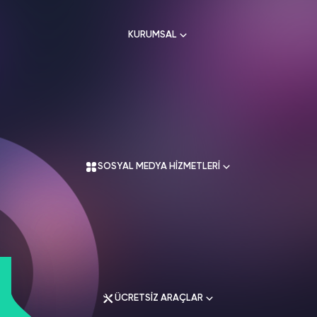
HAKKIMIZDA
TikTok
KURUMSAL
Ücretsiz Takipçi
SNAPCHAT
PUBG
SHAZAM
İletişim
Hizmetleri
Hizmetleri
Hizmetleri
TikTok
Ücretsiz Beğeni
Gizlilik Politikası
THREADS
Hakkımızda
TikTok
Hizmetleri
Mesafeli Satış Sözleşmesi
Ücretsiz İzlenme
Kullanım Sözleşmesi
Üyelik Sözleşmesi
Üyelik Sözleşmesi
TikTok
SOSYAL MEDYA HİZMETLERİ
Analiz
Mesafeli Satış Sözleşmesi
İade Koşulları
TikTok
ID Bulma
Gizlilik Politikası
İletişim
Youtube
Instagram Hizmetleri
Ücretsiz Abone
Tiktok Hizmetleri
Youtube
Twitter Hizmetleri
Ücretsiz İzlenme
ÜCRETSİZ ARAÇLAR
Youtube Hizmetleri