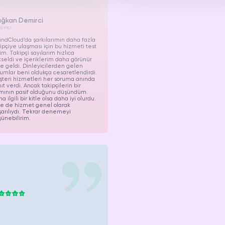
ğkan Demirci
işimci
ndCloud’da şarkılarımın daha fazla
ipçiye ulaşması için bu hizmeti test
im. Takipçi sayılarım hızlıca
seldi ve içeriklerim daha görünür
e geldi. Dinleyicilerden gelen
umlar beni oldukça cesaretlendirdi.
teri hizmetleri her soruma anında
ıt verdi. Ancak takipçilerin bir
mının pasif olduğunu düşündüm.
a ilgili bir kitle olsa daha iyi olurdu.
e de hizmet genel olarak
arılıydı. Tekrar denemeyi
ünebilirim.