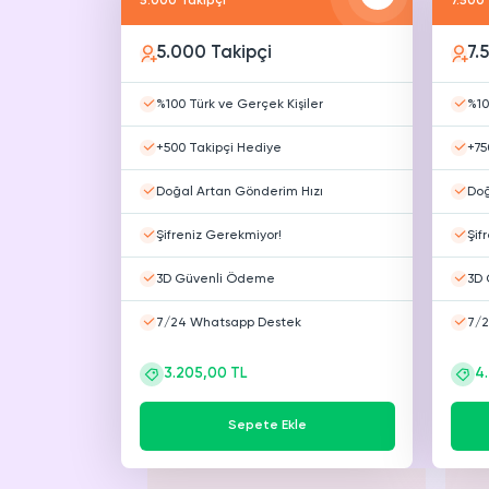
5.000 Takipçi
7.500 
5.000 Takipçi
7.
%100 Türk ve Gerçek Kişiler
%10
+500 Takipçi Hediye
+75
Doğal Artan Gönderim Hızı
Doğ
Şifreniz Gerekmiyor!
Şif
3D Güvenli Ödeme
3D 
7/24 Whatsapp Destek
7/2
3.205,00 TL
4
Sepete Ekle