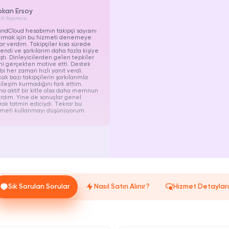
pkan Ersoy
ik Yapımcısı
ndCloud hesabımın takipçi sayısını
tırmak için bu hizmeti denemeye
ar verdim. Takipçiler kısa sürede
endi ve şarkılarım daha fazla kişiye
ştı. Dinleyicilerden gelen tepkiler
i gerçekten motive etti. Destek
bi her zaman hızlı yanıt verdi.
ak bazı takipçilerin şarkılarımla
ileşim kurmadığını fark ettim.
a aktif bir kitle olsa daha memnun
ırdım. Yine de sonuçlar genel
rak tatmin ediciydi. Tekrar bu
zmeti kullanmayı düşünüyorum.
Sık Sorulan Sorular
Nasıl Satın Alınır?
Hizmet Detaylar