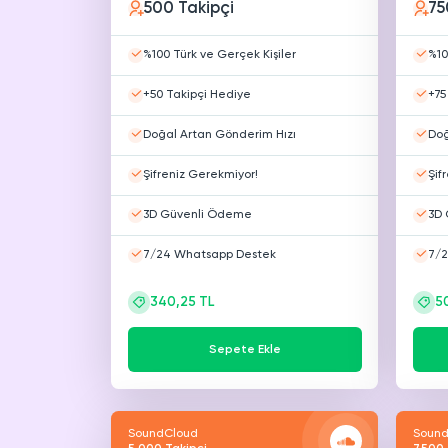
500 Takipçi
75
%100 Türk ve Gerçek Kişiler
%10
+50 Takipçi Hediye
+75
Doğal Artan Gönderim Hızı
Doğ
Şifreniz Gerekmiyor!
Şif
3D Güvenli Ödeme
3D 
7/24 Whatsapp Destek
7/2
340,25 TL
5
Sepete Ekle
SoundCloud
Sound