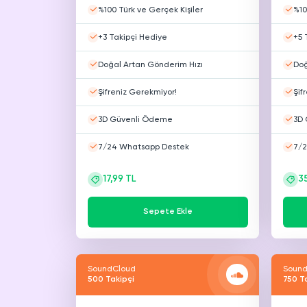
%100 Türk ve Gerçek Kişiler
%10
SNAPCHAT
PUBG
S
Hizmetleri
Hizmetleri
Hiz
+3 Takipçi Hediye
+5 
Doğal Artan Gönderim Hızı
Doğ
Şifreniz Gerekmiyor!
Şif
3D Güvenli Ödeme
3D 
7/24 Whatsapp Destek
7/2
17,99 TL
3
Sepete Ekle
SoundCloud
Sound
500 Takipçi
750 T