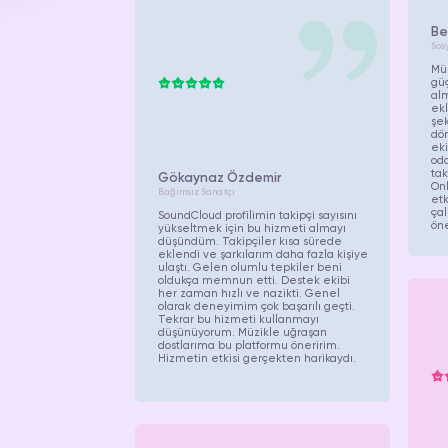
Be
Sos
Müş
güç
al
ekl
şek
dön
ek
oda
tak
Gökaynaz Özdemir
Onl
Bağımsız Sanatçı
etk
ça
SoundCloud profilimin takipçi sayısını
öne
yükseltmek için bu hizmeti almayı
düşündüm. Takipçiler kısa sürede
eklendi ve şarkılarım daha fazla kişiye
ulaştı. Gelen olumlu tepkiler beni
oldukça memnun etti. Destek ekibi
her zaman hızlı ve nazikti. Genel
olarak deneyimim çok başarılı geçti.
Tekrar bu hizmeti kullanmayı
düşünüyorum. Müzikle uğraşan
dostlarıma bu platformu öneririm.
Hizmetin etkisi gerçekten harikaydı.