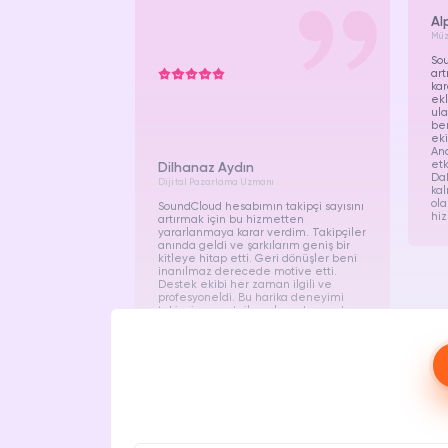
Al
Müz
Sou
ar
kar
ekl
ula
ben
eki
Anc
etk
Dilhanaz Aydın
Dah
Dijital Pazarlama Uzmanı
kal
ola
SoundCloud hesabımın takipçi sayısını
hi
artırmak için bu hizmetten
yararlanmaya karar verdim. Takipçiler
anında geldi ve şarkılarım geniş bir
kitleye hitap etti. Geri dönüşler beni
inanılmaz derecede motive etti.
Destek ekibi her zaman ilgili ve
profesyoneldi. Bu harika deneyimi
takipcim.com.tr ile çalışarak yaşadım
ve memnunum. Onların hizmet
kalitesi güven verdi. Tekrar bu
hizmeti almayı istiyorum. Müzisyen
arkadaşlarıma önerdiğim bir platform
oldu.