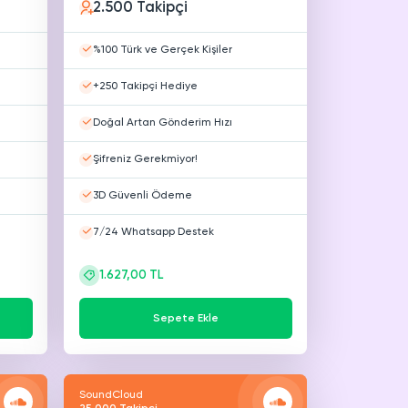
2.500 Takipçi
%100 Türk ve Gerçek Kişiler
+250 Takipçi Hediye
Doğal Artan Gönderim Hızı
Şifreniz Gerekmiyor!
3D Güvenli Ödeme
7/24 Whatsapp Destek
1.627,00 TL
Sepete Ekle
SoundCloud