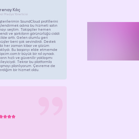
renay Kılıç
yal Medya Yöneticisi
Mutlu
terilerimin SoundCloud profillerini
lendirmek adına bu hizmeti satın
mayı seçtim. Takipçiler hemen
endi ve şarkıların görünürlüğü ciddi
ilde arttı. Gelen olumlu geri
müşte
üşler beni çok sevindirdi. Destek
ibi her zaman kibar ve çözüm
klıydı. Bu başarıyı elde etmemde
ipcim.com.tr büyük bir rol oynadı.
arın hızlı ve güvenilir yaklaşımı
ileyiciydi. Tekrar bu platformla
lışmayı planlıyorum. Çevreme de
rdiğim bir hizmet oldu.