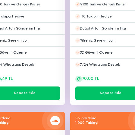
0 Türk ve Gerçek Kişiler
%100 Türk ve Gerçek Kişiler
HAZAM
THREADS
metleri
Hizmetleri
Takipçi Hediye
+10 Takipçi Hediye
al Artan Gönderim Hızı
Doğal Artan Gönderim Hızı
reniz Gerekmiyor!
Şifreniz Gerekmiyor!
Güvenli Ödeme
3D Güvenli Ödeme
4 Whatsapp Destek
7/24 Whatsapp Destek
5,49 TL
70,00 TL
Sepete Ekle
Sepete Ekle
Cloud
SoundCloud
akipçi
1.000 Takipçi