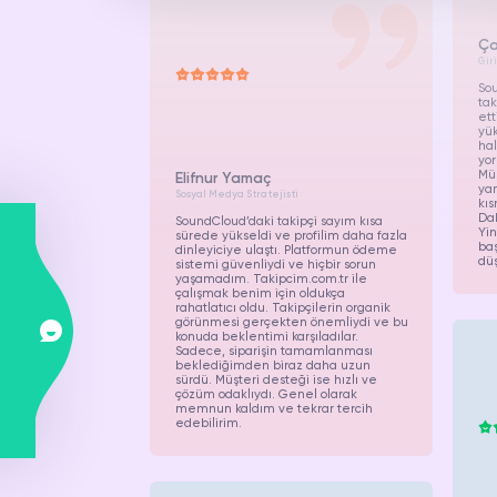
Ça
Gir
Sou
tak
ett
yük
hal
yor
Müş
Elifnur Yamaç
yan
Sosyal Medya Stratejisti
kıs
Dah
SoundCloud’daki takipçi sayım kısa
Yin
sürede yükseldi ve profilim daha fazla
baş
dinleyiciye ulaştı. Platformun ödeme
düş
sistemi güvenliydi ve hiçbir sorun
yaşamadım. Takipcim.com.tr ile
çalışmak benim için oldukça
rahatlatıcı oldu. Takipçilerin organik
görünmesi gerçekten önemliydi ve bu
konuda beklentimi karşıladılar.
Sadece, siparişin tamamlanması
beklediğimden biraz daha uzun
sürdü. Müşteri desteği ise hızlı ve
çözüm odaklıydı. Genel olarak
memnun kaldım ve tekrar tercih
edebilirim.