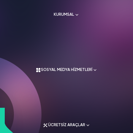
HAKKIMIZDA
TikTok
KURUMSAL
Ücretsiz Takipçi
SNAPCHAT
PUBG
SHAZAM
İletişim
Hizmetleri
Hizmetleri
Hizmetleri
TikTok
Ücretsiz Beğeni
Gizlilik Politikası
THREADS
Hakkımızda
TikTok
Hizmetleri
Mesafeli Satış Sözleşmesi
Ücretsiz İzlenme
Kullanım Sözleşmesi
Üyelik Sözleşmesi
Üyelik Sözleşmesi
TikTok
SOSYAL MEDYA HİZMETLERİ
Analiz
Mesafeli Satış Sözleşmesi
İade Koşulları
TikTok
ID Bulma
Gizlilik Politikası
İletişim
Youtube
Instagram Hizmetleri
Ücretsiz Abone
Tiktok Hizmetleri
Youtube
Twitter Hizmetleri
Ücretsiz İzlenme
ÜCRETSİZ ARAÇLAR
Youtube Hizmetleri