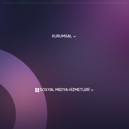
Platform üzerinde para kazanma hedeflerinize uygun takipçi
profilleri seçiyoruz. Gaming niche'ine uygun gerçek takipçiler
ile organik büyüme sağlıyoruz. Rekabetçi gaming ortamında
öne çıkmanız için stratejik takipçi artırımı planlıyoruz.
KURUMSAL
Hakkımızda
Kullanım Sözleşmesi
Üyelik Sözleşmesi
SOSYAL MEDYA HİZMETLERİ
Mesafeli Satış Sözleşmesi
İade Koşulları
Gizlilik Politikası
İletişim
Instagram Hizmetleri