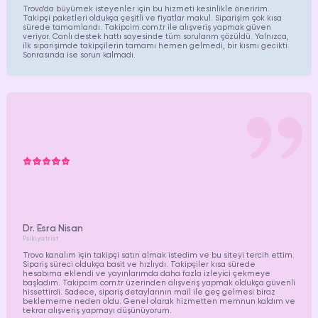
Trovo’da büyümek isteyenler için bu hizmeti kesinlikle öneririm.
Takipçi paketleri oldukça çeşitli ve fiyatlar makul. Siparişim çok kısa
sürede tamamlandı. Takipcim.com.tr ile alışveriş yapmak güven
veriyor. Canlı destek hattı sayesinde tüm sorularım çözüldü. Yalnızca,
ilk siparişimde takipçilerin tamamı hemen gelmedi, bir kısmı gecikti.
Sonrasında ise sorun kalmadı.
Dr. Esra Nisan
Psikiyatrist
Trovo kanalım için takipçi satın almak istedim ve bu siteyi tercih ettim.
Sipariş süreci oldukça basit ve hızlıydı. Takipçiler kısa sürede
hesabıma eklendi ve yayınlarımda daha fazla izleyici çekmeye
başladım. Takipcim.com.tr üzerinden alışveriş yapmak oldukça güvenli
hissettirdi. Sadece, sipariş detaylarının mail ile geç gelmesi biraz
beklememe neden oldu. Genel olarak hizmetten memnun kaldım ve
tekrar alışveriş yapmayı düşünüyorum.