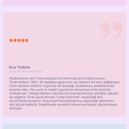
Ece Yıldırım
Dijital Pazarlama Uzmanı
Müşterilerim için Trovo takipçi hizmetini düzenli kullanıyorum.
Teslimatların %90'ı 20 dakikayı geçmiyor ve istikrarlı bir artış sağlanıyor.
Canlı destek ekibinin İngilizce dil desteği uluslararası projelerimde
avantaj oldu. Ne yazık ki mobil uygulama olmaması anlık kontrolü
zorlaştırıyor. Takipçi kalitesi rakiplerine kıyasla belirgin şekilde yüksek
ve organik. Özel yayın öncesi "turbo teslimat" seçeneği acil
durumlarda kurtarıcı. Kurumsal faturalandırma seçeneği işletmem
için büyük kolaylık. Paketlerde esneklik olmaması bütçe planlamasını
etkiliyor.