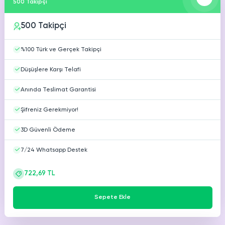
500 Takipçi
Youtube
Ücretsiz Beğeni
500 Takipçi
Youtube
Ücretsiz Yorum
%100 Türk ve Gerçek Takipçi
Youtube
Düşüşlere Karşı Telafi
Ücretsiz 4000 Saat İzlenme
Anında Teslimat Garantisi
Şifreniz Gerekmiyor!
3D Güvenli Ödeme
7/24 Whatsapp Destek
722,69 TL
Sepete Ekle