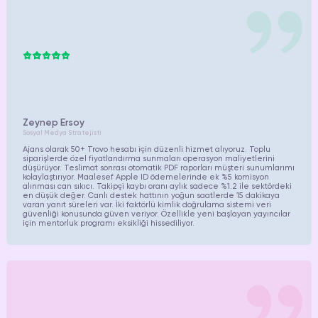
Zeynep Ersoy
Sosyal Medya Stratejisti
Ajans olarak 50+ Trovo hesabı için düzenli hizmet alıyoruz. Toplu
siparişlerde özel fiyatlandırma sunmaları operasyon maliyetlerini
düşürüyor. Teslimat sonrası otomatik PDF raporları müşteri sunumlarımı
kolaylaştırıyor. Maalesef Apple ID ödemelerinde ek %5 komisyon
alınması can sıkıcı. Takipçi kaybı oranı aylık sadece %1.2 ile sektördeki
en düşük değer. Canlı destek hattının yoğun saatlerde 15 dakikaya
varan yanıt süreleri var. İki faktörlü kimlik doğrulama sistemi veri
güvenliği konusunda güven veriyor. Özellikle yeni başlayan yayıncılar
için mentorluk programı eksikliği hissediliyor.