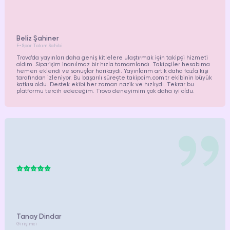
Beliz Şahiner
E-Spor Takım Sahibi
Trovo’da yayınları daha geniş kitlelere ulaştırmak için takipçi hizmeti
aldım. Siparişim inanılmaz bir hızla tamamlandı. Takipçiler hesabıma
hemen eklendi ve sonuçlar harikaydı. Yayınlarım artık daha fazla kişi
tarafından izleniyor. Bu başarılı süreçte takipcim.com.tr ekibinin büyük
katkısı oldu. Destek ekibi her zaman nazik ve hızlıydı. Tekrar bu
platformu tercih edeceğim. Trovo deneyimim çok daha iyi oldu.
Tanay Dindar
Girişimci