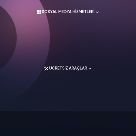
Üyelik Sözleşmesi
SOSYAL MEDYA HİZMETLERİ
Mesafeli Satış Sözleşmesi
İade Koşulları
Gizlilik Politikası
İletişim
Instagram Hizmetleri
Tiktok Hizmetleri
Twitter Hizmetleri
ÜCRETSİZ ARAÇLAR
Youtube Hizmetleri
Facebook Hizmetleri
Soundcloud Hizmetleri
Spotify Hizmetleri
Instagram Araçları
Twitch Hizmetleri
Facebook Araçları
Linkedin Hizmetleri
Twitter Araçları
Telegram Hizmetleri
Youtube Araçları
Google Hizmetleri