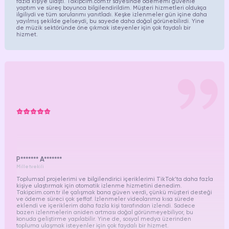
fazla kişiye ulaştı. Takipcim.com.tr sayesinde ödememi güvenle
yaptım ve süreç boyunca bilgilendirildim. Müşteri hizmetleri oldukça
ilgiliydi ve tüm sorularımı yanıtladı. Keşke izlenmeler gün içine daha
yayılmış şekilde gelseydi, bu sayede daha doğal görünebilirdi. Yine
de müzik sektöründe öne çıkmak isteyenler için çok faydalı bir
hizmet.
P******* A*******
Milletvekili
Toplumsal projelerimi ve bilgilendirici içeriklerimi TikTok’ta daha fazla
kişiye ulaştırmak için otomatik izlenme hizmetini denedim.
Takipcim.com.tr ile çalışmak bana güven verdi, çünkü müşteri desteği
ve ödeme süreci çok şeffaf. İzlenmeler videolarıma kısa sürede
eklendi ve içeriklerim daha fazla kişi tarafından izlendi. Sadece
bazen izlenmelerin aniden artması doğal görünmeyebiliyor, bu
konuda geliştirme yapılabilir. Yine de, sosyal medya üzerinden
topluma ulaşmak isteyenler için çok faydalı bir hizmet.