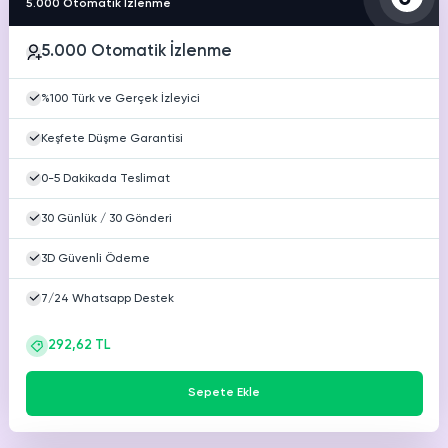
5.000 Otomatik İzlenme
Youtube
Ücretsiz Beğeni
5.000 Otomatik İzlenme
Youtube
Ücretsiz Yorum
%100 Türk ve Gerçek İzleyici
Youtube
Keşfete Düşme Garantisi
Ücretsiz 4000 Saat İzlenme
0-5 Dakikada Teslimat
30 Günlük / 30 Gönderi
3D Güvenli Ödeme
7/24 Whatsapp Destek
292,62 TL
Sepete Ekle