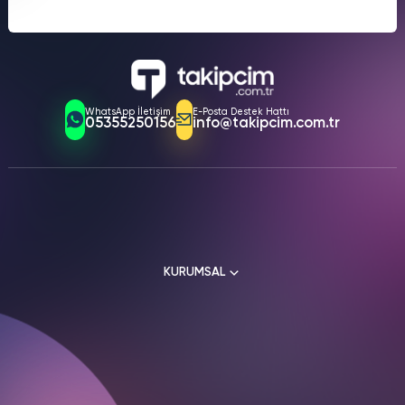
Otomatik izlenme sistemi paylaştığınız her videoya anında
altına alırız. Binlerce müşterimiz güvenle hizmet almaya
görüntülenme gönderir. Video yüklediğiniz anda izlenmeler
devam ediyor. Hesap kapatılma riski bulunmayan profesyonel
otomatik olarak hesabınıza ulaşır. Manuel işlem yapmadan 30
yöntemler uygularız. Kişisel bilgilerinizi üçüncü taraflarla
gün boyunca kesintisiz hizmet alırsınız. TikTok algoritması
kesinlikle paylaşmayız.
yüksek izlenme oranına sahip videoları önceliklendirir. Keşfet
sayfasında yer alma şansınız önemli ölçüde artar. Organik
takipçi kazanma hızınız doğal olarak yükselir. İçerik üretmeye
WhatsApp İletişim
E-Posta Destek Hattı
odaklanırken izlenme endişesi yaşamazsınız.
05355250156
info@takipcim.com.tr
KURUMSAL
Hakkımızda
Kullanım Sözleşmesi