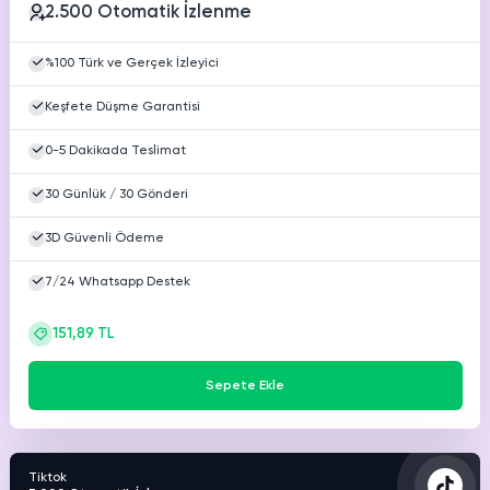
2.500 Otomatik İzlenme
HAKKIMIZDA
TikTok
Ücretsiz Takipçi
%100 Türk ve Gerçek İzleyici
SNAPCHAT
PUBG
SHAZAM
İletişim
Hizmetleri
Hizmetleri
Hizmetleri
Keşfete Düşme Garantisi
TikTok
Ücretsiz Beğeni
Gizlilik Politikası
0-5 Dakikada Teslimat
THREADS
TikTok
Hizmetleri
Mesafeli Satış Sözleşmesi
Ücretsiz İzlenme
30 Günlük / 30 Gönderi
3D Güvenli Ödeme
Üyelik Sözleşmesi
TikTok
Analiz
7/24 Whatsapp Destek
TikTok
ID Bulma
151,89 TL
Youtube
Sepete Ekle
Ücretsiz Abone
Youtube
Ücretsiz İzlenme
Tiktok