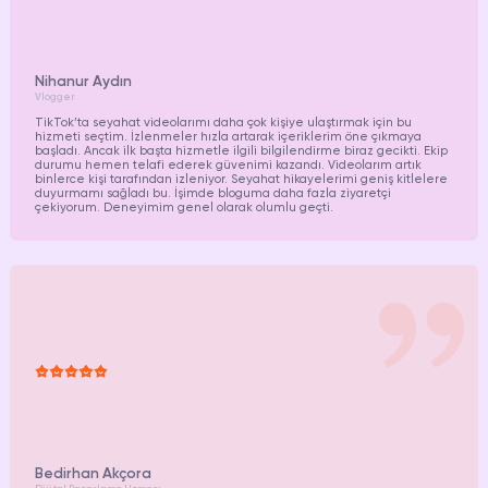
Nihanur Aydın
Vlogger
TikTok’ta seyahat videolarımı daha çok kişiye ulaştırmak için bu
hizmeti seçtim. İzlenmeler hızla artarak içeriklerim öne çıkmaya
başladı. Ancak ilk başta hizmetle ilgili bilgilendirme biraz gecikti. Ekip
durumu hemen telafi ederek güvenimi kazandı. Videolarım artık
binlerce kişi tarafından izleniyor. Seyahat hikayelerimi geniş kitlelere
duyurmamı sağladı bu. İşimde bloguma daha fazla ziyaretçi
çekiyorum. Deneyimim genel olarak olumlu geçti.
Bedirhan Akçora