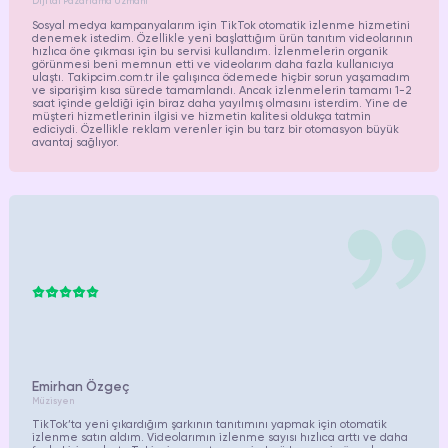
Dijital Pazarlama Uzmanı
Sosyal medya kampanyalarım için TikTok otomatik izlenme hizmetini
denemek istedim. Özellikle yeni başlattığım ürün tanıtım videolarının
hızlıca öne çıkması için bu servisi kullandım. İzlenmelerin organik
görünmesi beni memnun etti ve videolarım daha fazla kullanıcıya
ulaştı. Takipcim.com.tr ile çalışınca ödemede hiçbir sorun yaşamadım
ve siparişim kısa sürede tamamlandı. Ancak izlenmelerin tamamı 1-2
saat içinde geldiği için biraz daha yayılmış olmasını isterdim. Yine de
müşteri hizmetlerinin ilgisi ve hizmetin kalitesi oldukça tatmin
ediciydi. Özellikle reklam verenler için bu tarz bir otomasyon büyük
avantaj sağlıyor.
Emirhan Özgeç
Müzisyen
TikTok’ta yeni çıkardığım şarkının tanıtımını yapmak için otomatik
izlenme satın aldım. Videolarımın izlenme sayısı hızlıca arttı ve daha