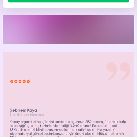
Mutlu
müşterimiz.
Şebnem Kaya
Biyonik Organ Tasarımcısı
Yapay organ teknolojilerini tanıtan blogumun SEO raporu, "hidrolik kalp
kapakçığı" gibi niş terimlerde trafiği %240 artırdı! Rapordaki tıbbi
SEMrush analizi klinik araştırmacıların dikkatini çekti. Ne yazık ki
biyomateryal görsel optimizasyonu için öneri eksikti. Müşteri ekibinin