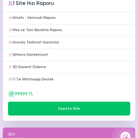
1 Site Hızı Raporu
HAKKIMIZDA
TikTok
Ücretsiz Takipçi
Ahrefs - Semrush Raporu
SNAPCHAT
PUBG
SHAZAM
İletişim
Hizmetleri
Hizmetleri
Hizmetleri
Moz ve Tüm Backlink Raporu
TikTok
Ücretsiz Beğeni
Gizlilik Politikası
Anında Teslimat Garantisi
THREADS
TikTok
Hizmetleri
Mesafeli Satış Sözleşmesi
Ücretsiz İzlenme
Şifreniz Gerekmiyor!
3D Güvenli Ödeme
Üyelik Sözleşmesi
TikTok
Analiz
7/24 Whatsapp Destek
TikTok
ID Bulma
999,99 TL
Youtube
Sepete Ekle
Ücretsiz Abone
Youtube
Ücretsiz İzlenme
SEO