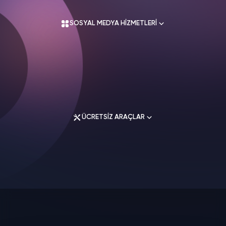
Üyelik Sözleşmesi
SOSYAL MEDYA HİZMETLERİ
Mesafeli Satış Sözleşmesi
İade Koşulları
Gizlilik Politikası
İletişim
Instagram Hizmetleri
Tiktok Hizmetleri
Twitter Hizmetleri
ÜCRETSİZ ARAÇLAR
Youtube Hizmetleri
Facebook Hizmetleri
Soundcloud Hizmetleri
Spotify Hizmetleri
Instagram Araçları
Twitch Hizmetleri
Facebook Araçları
Linkedin Hizmetleri
Twitter Araçları
Telegram Hizmetleri
Youtube Araçları