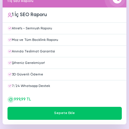
1 İç SEO Raporu
Youtube
Ücretsiz Beğeni
1 İç SEO Raporu
Youtube
Ücretsiz Yorum
Ahrefs - Semrush Raporu
Youtube
Moz ve Tüm Backlink Raporu
Ücretsiz 4000 Saat İzlenme
Anında Teslimat Garantisi
Şifreniz Gerekmiyor!
3D Güvenli Ödeme
7/24 Whatsapp Destek
999,99 TL
Sepete Ekle