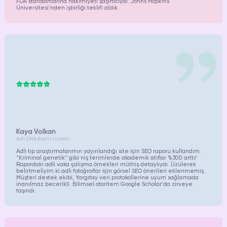
FDA standartlarına hakimiyeti şaşırtıcıydı. Johns Hopkins
Üniversitesi'nden işbirliği teklifi aldık.
Kaya Volkan
Adli DNA Analiz Uzmanı
Adli tıp araştırmalarımın yayınlandığı site için SEO raporu kullandım.
"Kriminal genetik" gibi niş terimlerde akademik atıflar %300 arttı!
Rapordaki adli vaka çalışma örnekleri müthiş detaylıydı. Üzülerek
belirtmeliyim ki adli fotoğraflar için görsel SEO önerileri eklenmemiş.
Müşteri destek ekibi, Yargıtay veri protokollerine uyum sağlamada
inanılmaz becerikli. Bilimsel otoritem Google Scholar'da zirveye
taşındı.