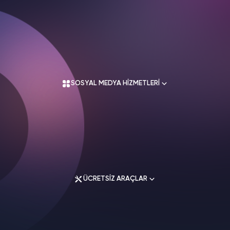
Hakkımızda
Kullanım Sözleşmesi
Üyelik Sözleşmesi
SOSYAL MEDYA HİZMETLERİ
Mesafeli Satış Sözleşmesi
İade Koşulları
Gizlilik Politikası
İletişim
Instagram Hizmetleri
Tiktok Hizmetleri
Twitter Hizmetleri
ÜCRETSİZ ARAÇLAR
Youtube Hizmetleri
Facebook Hizmetleri
Soundcloud Hizmetleri