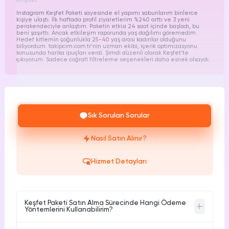
Girişimci
Instagram Keşfet Paketi sayesinde el yapımı sabunlarım binlerce
kişiye ulaştı. İlk haftada profil ziyaretlerim %240 arttı ve 3 yeni
perakendeciyle anlaştım. Paketin etkisi 24 saat içinde başladı, bu
beni şaşırttı. Ancak etkileşim raporunda yaş dağılımı göremedim.
Hedef kitlemin çoğunlukla 25-40 yaş arası kadınlar olduğunu
biliyordum.
takipcim.com.tr
’nin uzman ekibi, içerik optimizasyonu
konusunda harika ipuçları verdi. Şimdi düzenli olarak Keşfet’te
çıkıyorum. Sadece coğrafi filtreleme seçenekleri daha esnek olsaydı.
Sık Sorulan Sorular
Nasıl Satın Alınır?
Hizmet Detayları
Keşfet Paketi Satın Alma Sürecinde Hangi Ödeme
Yöntemlerini Kullanabilirim?
Kredi kartı ile güvenli ödeme yapabilirsiniz. Banka kartı ile de