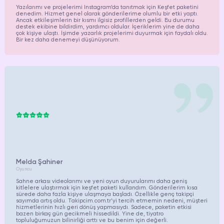
Yazılarımı ve projelerimi Instagram’da tanıtmak için Keşfet paketini
denedim. Hizmet genel olarak gönderilerime olumlu bir etki yaptı.
Ancak etkileşimlerin bir kısmı ilgisiz profillerden geldi. Bu durumu
destek ekibine bildirdim, yardımcı oldular. İçeriklerim yine de daha
çok kişiye ulaştı. İşimde yazarlık projelerimi duyurmak için faydalı oldu.
Bir kez daha denemeyi düşünüyorum.
Melda Şahiner
Oyuncu
Sahne arkası videolarımı ve yeni oyun duyurularımı daha geniş
kitlelere ulaştırmak için keşfet paketi kullandım. Gönderilerim kısa
sürede daha fazla kişiye ulaşmaya başladı. Özellikle genç takipçi
sayımda artış oldu. Takipcim.com.tr’yi tercih etmemin nedeni, müşteri
hizmetlerinin hızlı geri dönüş yapmasıydı. Sadece, paketin etkisi
bazen birkaç gün gecikmeli hissedildi. Yine de, tiyatro
topluluğumuzun bilinirliği arttı ve bu benim için değerli.