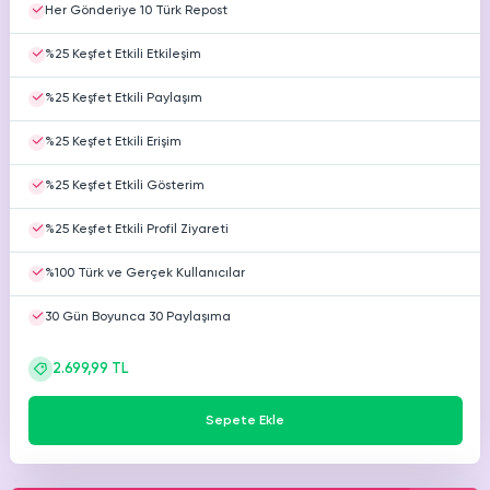
Her Gönderiye 10 Türk Repost
Youtube
Ücretsiz Beğeni
%25 Keşfet Etkili Etkileşim
Youtube
Ücretsiz Yorum
%25 Keşfet Etkili Paylaşım
%25 Keşfet Etkili Erişim
Youtube
Ücretsiz 4000 Saat İzlenme
%25 Keşfet Etkili Gösterim
%25 Keşfet Etkili Profil Ziyareti
%100 Türk ve Gerçek Kullanıcılar
30 Gün Boyunca 30 Paylaşıma
2.699,99 TL
Sepete Ekle