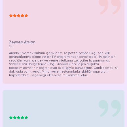
Zeynep Arslan
Şef
Anadolu yemek kültürü içeriklerim Keşfet’te patladı! 3 günde 28K
görüntülenme aldım ve bir TV programından davet geldi. Paketin en
sevdiğim yanı, gerçek ve yemek tutkunu takipçiler kazanmamdı.
Sadece bazı bölgelerde (Doğu Anadolu) etkileşim düşüktü.
takipcim.com.tr
’nin coğrafi ayar özelliğiyle bunu aştım. Canlı destek 10
dakikada yanıt verdi. Şimdi yerel restoranlarla işbirliği yapıyorum.
Raporlarda dil seçeneği eklenirse mükemmel olur.