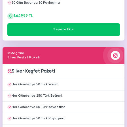
30 Gün Boyunca 30 Paylaşıma
HAKKIMIZDA
TikTok
1.649,99 TL
Ücretsiz Takipçi
SNAPCHAT
PUBG
SHAZAM
İletişim
Hizmetleri
Hizmetleri
Hizmetleri
Sepete Ekle
TikTok
Ücretsiz Beğeni
Gizlilik Politikası
THREADS
TikTok
Hizmetleri
Mesafeli Satış Sözleşmesi
Ücretsiz İzlenme
Instagram
Silver Keşfet Paketi
Üyelik Sözleşmesi
TikTok
Analiz
Silver Keşfet Paketi
TikTok
ID Bulma
Her Gönderiye 50 Türk Yorum
Her Gönderiye 250 Türk Beğeni
Youtube
Ücretsiz Abone
Her Gönderiye 50 Türk Kaydetme
Youtube
Ücretsiz İzlenme
Her Gönderiye 50 Türk Paylaşma