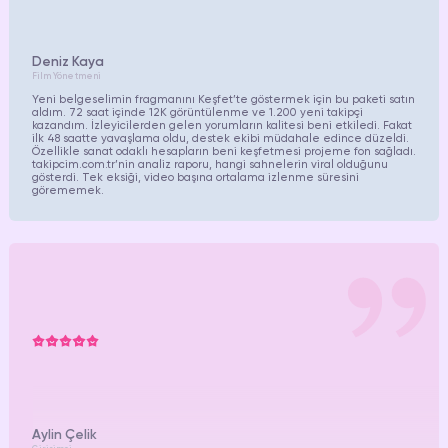
Deniz Kaya
Film Yönetmeni
Yeni belgeselimin fragmanını Keşfet’te göstermek için bu paketi satın
aldım. 72 saat içinde 12K görüntülenme ve 1.200 yeni takipçi
kazandım. İzleyicilerden gelen yorumların kalitesi beni etkiledi. Fakat
ilk 48 saatte yavaşlama oldu, destek ekibi müdahale edince düzeldi.
Özellikle sanat odaklı hesapların beni keşfetmesi projeme fon sağladı.
takipcim.com.tr
’nin analiz raporu, hangi sahnelerin viral olduğunu
gösterdi. Tek eksiği, video başına ortalama izlenme süresini
görememek.
Aylin Çelik