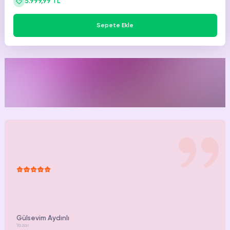
5.999,99 TL
Sepete Ekle
Mutlu
müşterimiz.
Gülsevim Aydınlı
Yazar