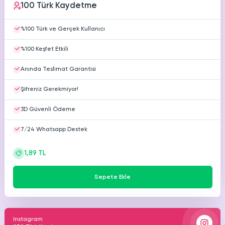
100 Türk Kaydetme
HAKKIMIZDA
TikTok
Ücretsiz Takipçi
%100 Türk ve Gerçek Kullanıcı
SNAPCHAT
PUBG
SHAZAM
İletişim
Hizmetleri
Hizmetleri
Hizmetleri
%100 Keşfet Etkili
TikTok
Ücretsiz Beğeni
Gizlilik Politikası
Anında Teslimat Garantisi
THREADS
TikTok
Hizmetleri
Mesafeli Satış Sözleşmesi
Ücretsiz İzlenme
Şifreniz Gerekmiyor!
3D Güvenli Ödeme
Üyelik Sözleşmesi
TikTok
Analiz
7/24 Whatsapp Destek
TikTok
ID Bulma
1,89 TL
Youtube
Sepete Ekle
Ücretsiz Abone
Youtube
Ücretsiz İzlenme
Instagram