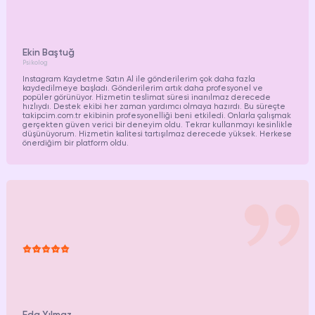
Ekin Baştuğ
Psikolog
Instagram Kaydetme Satın Al ile gönderilerim çok daha fazla
kaydedilmeye başladı. Gönderilerim artık daha profesyonel ve
popüler görünüyor. Hizmetin teslimat süresi inanılmaz derecede
hızlıydı. Destek ekibi her zaman yardımcı olmaya hazırdı. Bu süreçte
takipcim.com.tr ekibinin profesyonelliği beni etkiledi. Onlarla çalışmak
gerçekten güven verici bir deneyim oldu. Tekrar kullanmayı kesinlikle
düşünüyorum. Hizmetin kalitesi tartışılmaz derecede yüksek. Herkese
önerdiğim bir platform oldu.