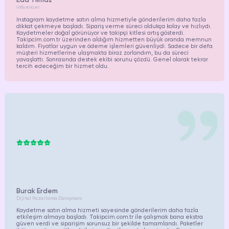
Eda Yılmaz
Influencer
Instagram kaydetme satın alma hizmetiyle gönderilerim daha fazla
dikkat çekmeye başladı. Sipariş verme süreci oldukça kolay ve hızlıydı.
Kaydetmeler doğal görünüyor ve takipçi kitlesi artış gösterdi.
Takipcim.com.tr üzerinden aldığım hizmetten büyük oranda memnun
kaldım. Fiyatlar uygun ve ödeme işlemleri güvenliydi. Sadece bir defa
müşteri hizmetlerine ulaşmakta biraz zorlandım, bu da süreci
yavaşlattı. Sonrasında destek ekibi sorunu çözdü. Genel olarak tekrar
tercih edeceğim bir hizmet oldu.
Burak Erdem
Dijital Pazarlama Danışmanı
Kaydetme satın alma hizmeti sayesinde gönderilerim daha fazla
etkileşim almaya başladı. Takipcim.com.tr ile çalışmak bana ekstra
güven verdi ve siparişim sorunsuz bir şekilde tamamlandı. Paketler