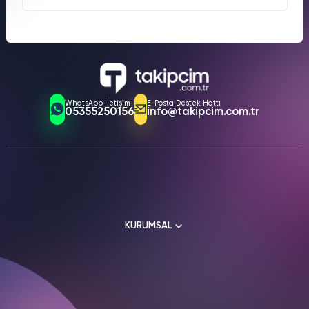
Instagram’da içeriğinizin daha fazla önerilmesini sağlıyor. Bu,
organik etkileşimi artırıyor ve keşfet sayfasında görünme
Birçok kullanıcı, gönderilerinin düşük etkileşim almasından
şansınızı yükseltiyor. Gerçek kullanıcılarla sunduğumuz
dolayı hayal kırıklığı yaşıyor. Bu durum, içeriklerinizin
hizmet, doğal bir büyüme elde etmenize yardımcı oluyor. Bu
keşfedilmesini zorlaştırıyor ve hesabınızın büyümesini
avantajı yaşamak için şimdi sipariş oluşturun!
engelliyor. Sunduğumuz "Kaydetme Satın Al" hizmeti,
gönderilerinize gerçek Türk kullanıcılar tarafından yapılan
kaydetmelerle etkileşimi artırıyor. Böylece, Instagram
algoritması içeriğinizi daha değerli görüyor ve daha geniş
WhatsApp İletişim
E-Posta Destek Hattı
kitlelere ulaştırıyor. Hemen bir paket seçerek bu sorunu
05355250156
info@takipcim.com.tr
çözmek için ilk adımı atın!
KURUMSAL
Hakkımızda