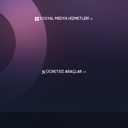
Kullanım Sözleşmesi
Üyelik Sözleşmesi
SOSYAL MEDYA HİZMETLERİ
Mesafeli Satış Sözleşmesi
İade Koşulları
Gizlilik Politikası
İletişim
Instagram Hizmetleri
Tiktok Hizmetleri
Twitter Hizmetleri
ÜCRETSİZ ARAÇLAR
Youtube Hizmetleri
Facebook Hizmetleri
Soundcloud Hizmetleri
Spotify Hizmetleri
Instagram Araçları
Twitch Hizmetleri
Facebook Araçları
Linkedin Hizmetleri
Twitter Araçları
Telegram Hizmetleri