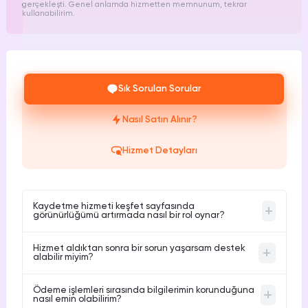
gerçekleşti. Genel anlamda hizmetten memnunum, tekrar
kullanabilirim.
Sık Sorulan Sorular
Nasıl Satın Alınır?
Hizmet Detayları
Kaydetme hizmeti keşfet sayfasında
görünürlüğümü artırmada nasıl bir rol oynar?
Kullanıcılar, gönderilerinin keşfet sayfasında yer
Hizmet aldıktan sonra bir sorun yaşarsam destek
almamasından dolayı sıkça hayal kırıklığı yaşıyor. Instagram
alabilir miyim?
algoritması, kaydedilen gönderileri daha değerli olarak
değerlendiriyor. Bu, içeriğinizin daha fazla önerilmesini ve
Birçok kullanıcı, hizmet sonrası destek eksikliğinden şikayetçi
geniş kitlelere ulaşmasını sağlıyor. Hizmetimizle, %100 keşfet
Ödeme işlemleri sırasında bilgilerimin korunduğuna
oluyor. Biz, 7/24 WhatsApp destek hattımızla her zaman
nasıl emin olabilirim?
etkili etkileşim sunarak bu hedefe ulaşmanıza yardımcı
yanınızdayız. Siparişinizle ilgili herhangi bir problemde hızlıca