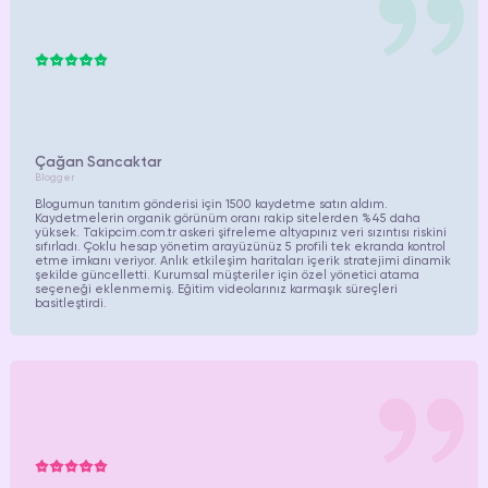
Çağan Sancaktar
Blogger
Blogumun tanıtım gönderisi için 1500 kaydetme satın aldım.
Kaydetmelerin organik görünüm oranı rakip sitelerden %45 daha
yüksek.
Takipcim.com.tr
askeri şifreleme altyapınız veri sızıntısı riskini
sıfırladı. Çoklu hesap yönetim arayüzünüz 5 profili tek ekranda kontrol
etme imkanı veriyor. Anlık etkileşim haritaları içerik stratejimi dinamik
şekilde güncelletti. Kurumsal müşteriler için özel yönetici atama
seçeneği eklenmemiş. Eğitim videolarınız karmaşık süreçleri
basitleştirdi.