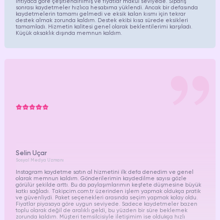
ihtiyaca göre çeşitlendirilmiş ve fiyatlar makul seviyede. Sipariş
sonrası kaydetmeler hızlıca hesabıma yüklendi. Ancak bir defasında
kaydetmelerin tamamı gelmedi ve eksik kalan kısmı için tekrar
destek almak zorunda kaldım. Destek ekibi kısa sürede eksikleri
tamamladı. Hizmetin kalitesi genel olarak beklentilerimi karşıladı.
Küçük aksaklık dışında memnun kaldım.
Selin Uçar
Sosyal Medya Uzmanı
Instagram kaydetme satın al hizmetini ilk defa denedim ve genel
olarak memnun kaldım. Gönderilerimin kaydedilme sayısı gözle
görülür şekilde arttı. Bu da paylaşımlarımın keşfete düşmesine büyük
katkı sağladı. Takipcim.com.tr üzerinden işlem yapmak oldukça pratik
ve güvenliydi. Paket seçenekleri arasında seçim yapmak kolay oldu.
Fiyatlar piyasaya göre uygun seviyede. Sadece kaydetmeler bazen
toplu olarak değil de aralıklı geldi, bu yüzden bir süre beklemek
zorunda kaldım. Müşteri temsilcisiyle iletişimim ise oldukça hızlı