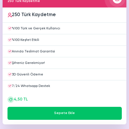
250 Türk Kaydetme
Youtube
Ücretsiz Beğeni
250 Türk Kaydetme
Youtube
Ücretsiz Yorum
%100 Türk ve Gerçek Kullanıcı
Youtube
%100 Keşfet Etkili
Ücretsiz 4000 Saat İzlenme
Anında Teslimat Garantisi
Şifreniz Gerekmiyor!
3D Güvenli Ödeme
7/24 Whatsapp Destek
4,50 TL
Sepete Ekle