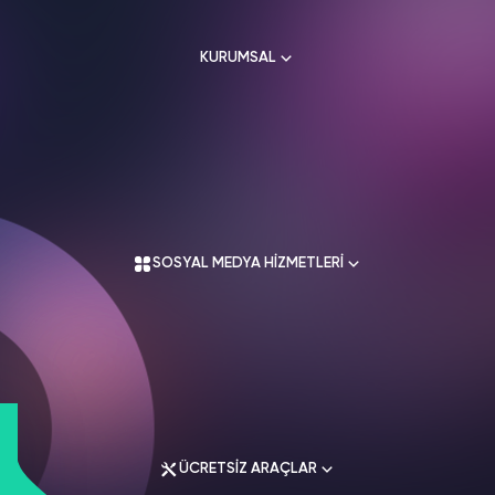
HAKKIMIZDA
TikTok
KURUMSAL
Ücretsiz Takipçi
SNAPCHAT
PUBG
SHAZAM
İletişim
Hizmetleri
Hizmetleri
Hizmetleri
TikTok
Ücretsiz Beğeni
Gizlilik Politikası
THREADS
Hakkımızda
TikTok
Hizmetleri
Mesafeli Satış Sözleşmesi
Ücretsiz İzlenme
Kullanım Sözleşmesi
Üyelik Sözleşmesi
Üyelik Sözleşmesi
TikTok
Analiz
SOSYAL MEDYA HİZMETLERİ
Mesafeli Satış Sözleşmesi
İade Koşulları
TikTok
ID Bulma
Gizlilik Politikası
İletişim
Youtube
Instagram Hizmetleri
Ücretsiz Abone
Tiktok Hizmetleri
Youtube
Twitter Hizmetleri
Ücretsiz İzlenme
ÜCRETSİZ ARAÇLAR
Youtube Hizmetleri