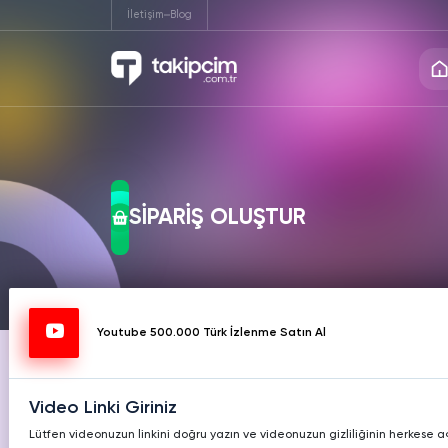
İletişim
Blog
INSTAGRAM
TIKTOK
TW
Instagram
Twitte
Hizmetleri
Hizmetleri
Hiz
Ücretsiz Takipçi
Ücrets
SİPARİŞ OLUŞTUR
Instagram
Twitte
Ücretsiz Beğeni
Ücrets
KICK
TWITCH
T
Hizmetleri
Hizmetleri
Hiz
Instagram
Twitte
Ücretsiz İzlenme
Ücret
Youtube 500.000 Türk İzlenme Satın Al
Instagram
Twitte
REDDIT
PINTEREST
LIK
Ücretsiz Yorum
Ücrets
Hizmetleri
Hizmetleri
Hiz
Video Linki Giriniz
Instagram
Twitte
Lütfen videonuzun linkini doğru yazın ve videonuzun gizliliğinin herkese 
Video İndir
Profil