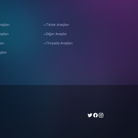
açları
Tiktok Araçları
açları
Diğer Araçlar
arı
Threads Araçları
çları