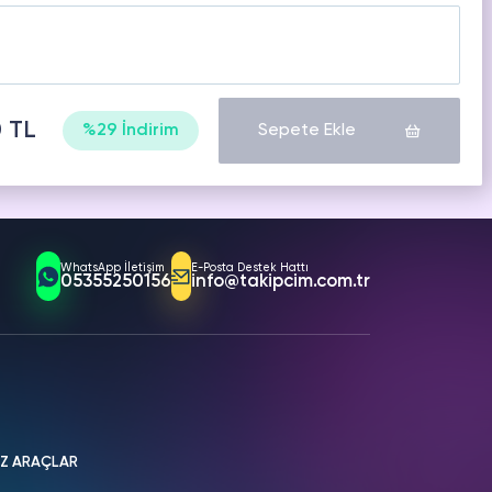
0 TL
%29 İndirim
Sepete Ekle
WhatsApp İletişim
E-Posta Destek Hattı
05355250156
info@takipcim.com.tr
İZ ARAÇLAR