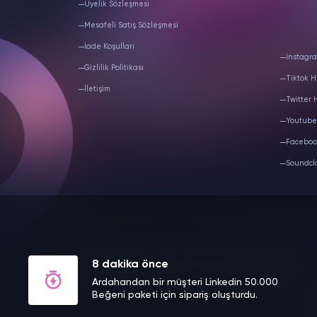
Üyelik Sözleşmesi
Mesafeli Satış Sözleşmesi
İade Koşulları
Instagra
Gizlilik Politikası
Tiktok H
İletişim
Twitter 
Youtube
Faceboo
Soundcl
8 dakika önce
TAKIPCIM DIGITAL LTD.
© 2020 - 2026 Tüm Hakları Saklıdır.
Ardahandan bir müşteri Linkedin 50.000
Beğeni paketi için sipariş oluşturdu.