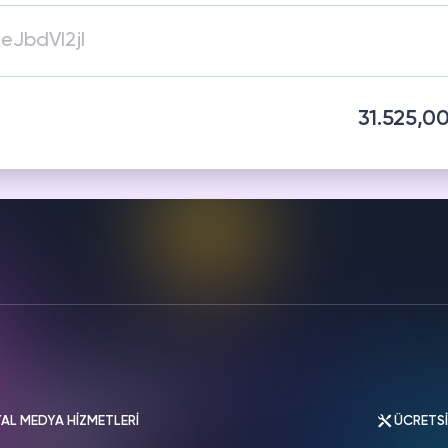
HAZAM
THREADS
metleri
Hizmetleri
31.525,0
AL MEDYA HİZMETLERİ
ÜCRETS