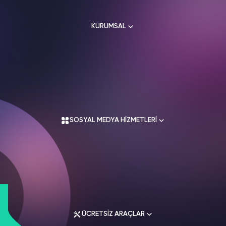
HAKKIMIZDA
TikTok
KURUMSAL
Ücretsiz Takipçi
SNAPCHAT
PUBG
SHAZAM
İletişim
Hizmetleri
Hizmetleri
Hizmetleri
TikTok
Ücretsiz Beğeni
Gizlilik Politikası
THREADS
Hakkımızda
TikTok
Hizmetleri
Mesafeli Satış Sözleşmesi
Ücretsiz İzlenme
Kullanım Sözleşmesi
Üyelik Sözleşmesi
Üyelik Sözleşmesi
TikTok
Analiz
SOSYAL MEDYA HİZMETLERİ
Mesafeli Satış Sözleşmesi
İade Koşulları
TikTok
ID Bulma
Gizlilik Politikası
İletişim
Youtube
Instagram Hizmetleri
Ücretsiz Abone
Tiktok Hizmetleri
Youtube
Twitter Hizmetleri
Ücretsiz İzlenme
ÜCRETSİZ ARAÇLAR
Youtube Hizmetleri