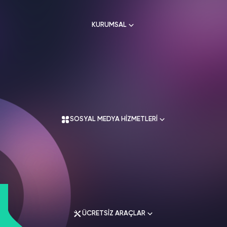
HAKKIMIZDA
TikTok
KURUMSAL
Ücretsiz Takipçi
SNAPCHAT
PUBG
SHAZAM
İletişim
Hizmetleri
Hizmetleri
Hizmetleri
TikTok
Ücretsiz Beğeni
Gizlilik Politikası
THREADS
Hakkımızda
TikTok
Hizmetleri
Mesafeli Satış Sözleşmesi
Ücretsiz İzlenme
Kullanım Sözleşmesi
Üyelik Sözleşmesi
Üyelik Sözleşmesi
TikTok
SOSYAL MEDYA HİZMETLERİ
Analiz
Mesafeli Satış Sözleşmesi
İade Koşulları
TikTok
ID Bulma
Gizlilik Politikası
İletişim
Youtube
Instagram Hizmetleri
Ücretsiz Abone
Tiktok Hizmetleri
Youtube
Twitter Hizmetleri
Ücretsiz İzlenme
ÜCRETSİZ ARAÇLAR
Youtube Hizmetleri