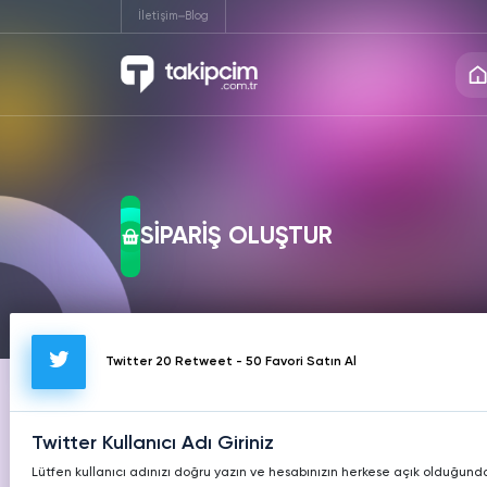
İletişim
Blog
INSTAGRAM
TIKTOK
TW
Instagram
Twitte
Hizmetleri
Hizmetleri
Hiz
Ücretsiz Takipçi
Ücrets
SİPARİŞ OLUŞTUR
Instagram
Twitte
Ücretsiz Beğeni
Ücrets
KICK
TWITCH
T
Hizmetleri
Hizmetleri
Hiz
Instagram
Twitte
Ücretsiz İzlenme
Ücret
Twitter 20 Retweet - 50 Favori Satın Al
Instagram
Twitte
REDDIT
PINTEREST
LIK
Ücretsiz Yorum
Ücrets
Hizmetleri
Hizmetleri
Hiz
Twitter Kullanıcı Adı Giriniz
Instagram
Twitte
Lütfen kullanıcı adınızı doğru yazın ve hesabınızın herkese açık olduğund
Video İndir
Profil