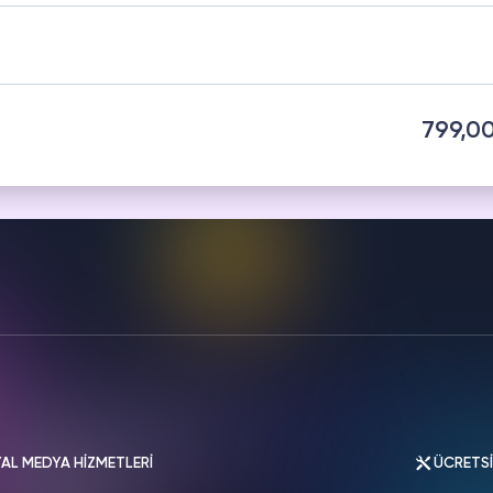
HAZAM
THREADS
metleri
Hizmetleri
799,0
AL MEDYA HİZMETLERİ
ÜCRETS