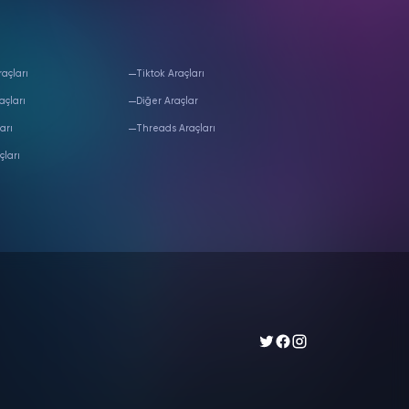
açları
Tiktok Araçları
açları
Diğer Araçlar
arı
Threads Araçları
çları