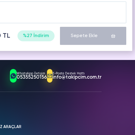
0 TL
%27 İndirim
Sepete Ekle
WhatsApp İletişim
E-Posta Destek Hattı
05355250156
info@takipcim.com.tr
İZ ARAÇLAR