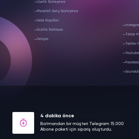
Üyelik Sözleşmesi
Mesafeli Satış Sözleşmesi
İade Koşulları
Instagra
Gizlilik Politikası
Tiktok H
İletişim
Twitter 
Youtube
Faceboo
Soundcl
4 dakika önce
TAKIPCIM DIGITAL LTD.
© 2020 - 2026 Tüm Hakları Saklıdır.
Batmandan bir müşteri Telegram 15.000
Abone paketi için sipariş oluşturdu.