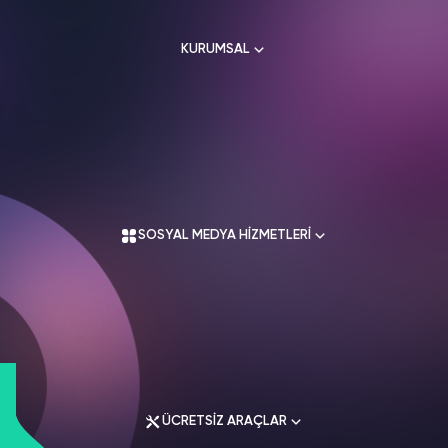
HAKKIMIZDA
TikTok
KURUMSAL
Ücretsiz Takipçi
SNAPCHAT
PUBG
SHAZAM
İletişim
Hizmetleri
Hizmetleri
Hizmetleri
TikTok
Ücretsiz Beğeni
Gizlilik Politikası
THREADS
Hakkımızda
TikTok
Hizmetleri
Mesafeli Satış Sözleşmesi
Ücretsiz İzlenme
Kullanım Sözleşmesi
Üyelik Sözleşmesi
Üyelik Sözleşmesi
TikTok
SOSYAL MEDYA HİZMETLERİ
Analiz
Mesafeli Satış Sözleşmesi
İade Koşulları
TikTok
ID Bulma
Gizlilik Politikası
İletişim
Youtube
Instagram Hizmetleri
Ücretsiz Abone
Tiktok Hizmetleri
Youtube
Twitter Hizmetleri
Ücretsiz İzlenme
ÜCRETSİZ ARAÇLAR
Youtube Hizmetleri