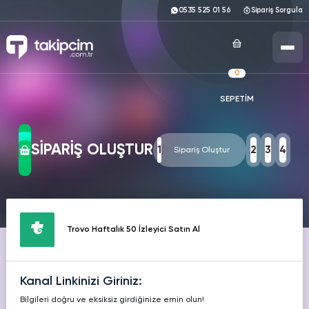
0535 525 01 56
Sipariş Sorgula
0
SEPETİM
ANASAYFA
SOSYAL MEDYA HİZMETLERİ
SİPARİŞ OLUŞTUR
1
2
3
4
Sipariş Oluştur
ÜCRETSİZ ARAÇLAR
INSTAGRAM
TIKTOK
TWITTER
TÜM ARAÇLARI GÖRÜNTÜLE
KURUMSAL
Hizmetleri
Hizmetleri
Hizmetleri
Trovo Haftalık 50 İzleyici Satın Al
Instagram
Ücretsiz Takipçi
YOUTUBE
FACEBOOK
SPOTIFY
Hizmetleri
Hizmetleri
Hizmetleri
Instagram
Kanal Linkinizi Giriniz:
Ücretsiz Beğeni
Bilgileri doğru ve eksiksiz girdiğinize emin olun!