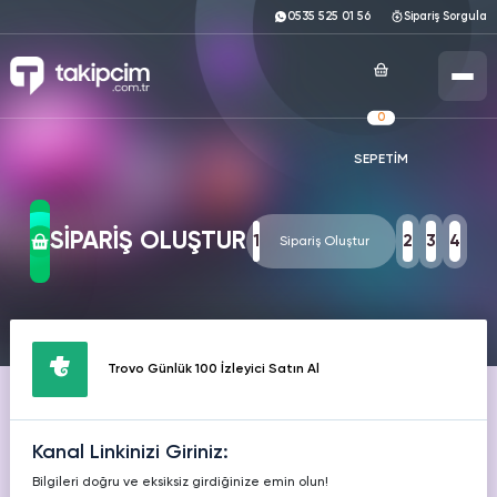
0535 525 01 56
Sipariş Sorgula
0
SEPETİM
ANASAYFA
SOSYAL MEDYA HİZMETLERİ
SİPARİŞ OLUŞTUR
1
2
3
4
Sipariş Oluştur
ÜCRETSİZ ARAÇLAR
INSTAGRAM
TIKTOK
TWITTER
TÜM ARAÇLARI GÖRÜNTÜLE
KURUMSAL
Hizmetleri
Hizmetleri
Hizmetleri
Trovo Günlük 100 İzleyici Satın Al
Instagram
Ücretsiz Takipçi
YOUTUBE
FACEBOOK
SPOTIFY
Hizmetleri
Hizmetleri
Hizmetleri
Instagram
Kanal Linkinizi Giriniz:
Ücretsiz Beğeni
Bilgileri doğru ve eksiksiz girdiğinize emin olun!