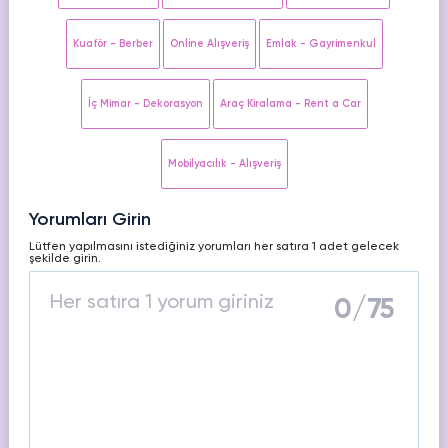
HAKKIMIZDA
TikTok
Kuaför - Berber
Online Alışveriş
Emlak - Gayrimenkul
Ücretsiz Takipçi
SNAPCHAT
PUBG
SHAZAM
İletişim
Hizmetleri
Hizmetleri
Hizmetleri
TikTok
İç Mimar - Dekorasyon
Araç Kiralama - Rent a Car
Ücretsiz Beğeni
Gizlilik Politikası
THREADS
TikTok
Mobilyacılık - Alışveriş
Hizmetleri
Mesafeli Satış Sözleşmesi
Ücretsiz İzlenme
Yorumları Girin
Üyelik Sözleşmesi
TikTok
Analiz
Lütfen yapılmasını istediğiniz yorumları her satıra 1 adet gelecek
şekilde girin.
TikTok
ID Bulma
0
/75
Youtube
Ücretsiz Abone
Youtube
Ücretsiz İzlenme