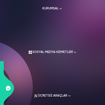
KURUMSAL
Hakkımızda
Kullanım Sözleşmesi
Üyelik Sözleşmesi
SOSYAL MEDYA HİZMETLERİ
Mesafeli Satış Sözleşmesi
İade Koşulları
Gizlilik Politikası
İletişim
Instagram Hizmetleri
Tiktok Hizmetleri
Twitter Hizmetleri
ÜCRETSİZ ARAÇLAR
Youtube Hizmetleri