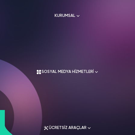
HAKKIMIZDA
TikTok
KURUMSAL
Ücretsiz Takipçi
SNAPCHAT
PUBG
SHAZAM
İletişim
Hizmetleri
Hizmetleri
Hizmetleri
TikTok
Ücretsiz Beğeni
Gizlilik Politikası
THREADS
Hakkımızda
TikTok
Hizmetleri
Mesafeli Satış Sözleşmesi
Ücretsiz İzlenme
Kullanım Sözleşmesi
Üyelik Sözleşmesi
Üyelik Sözleşmesi
TikTok
Analiz
SOSYAL MEDYA HİZMETLERİ
Mesafeli Satış Sözleşmesi
İade Koşulları
TikTok
ID Bulma
Gizlilik Politikası
İletişim
Youtube
Instagram Hizmetleri
Ücretsiz Abone
Tiktok Hizmetleri
Youtube
Twitter Hizmetleri
Ücretsiz İzlenme
ÜCRETSİZ ARAÇLAR
Youtube Hizmetleri