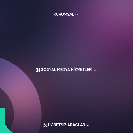
HAKKIMIZDA
TikTok
KURUMSAL
Ücretsiz Takipçi
SNAPCHAT
PUBG
SHAZAM
İletişim
Hizmetleri
Hizmetleri
Hizmetleri
TikTok
Ücretsiz Beğeni
Gizlilik Politikası
THREADS
Hakkımızda
TikTok
Hizmetleri
Mesafeli Satış Sözleşmesi
Ücretsiz İzlenme
Kullanım Sözleşmesi
Üyelik Sözleşmesi
Üyelik Sözleşmesi
TikTok
SOSYAL MEDYA HİZMETLERİ
Analiz
Mesafeli Satış Sözleşmesi
İade Koşulları
TikTok
ID Bulma
Gizlilik Politikası
İletişim
Youtube
Instagram Hizmetleri
Ücretsiz Abone
Tiktok Hizmetleri
Youtube
Twitter Hizmetleri
Ücretsiz İzlenme
ÜCRETSİZ ARAÇLAR
Youtube Hizmetleri