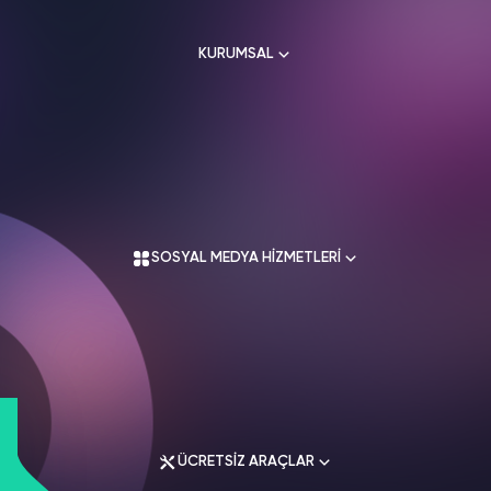
HAKKIMIZDA
TikTok
KURUMSAL
Ücretsiz Takipçi
SNAPCHAT
PUBG
SHAZAM
İletişim
Hizmetleri
Hizmetleri
Hizmetleri
TikTok
Ücretsiz Beğeni
Gizlilik Politikası
THREADS
Hakkımızda
TikTok
Hizmetleri
Mesafeli Satış Sözleşmesi
Ücretsiz İzlenme
Kullanım Sözleşmesi
Üyelik Sözleşmesi
Üyelik Sözleşmesi
TikTok
SOSYAL MEDYA HİZMETLERİ
Analiz
Mesafeli Satış Sözleşmesi
İade Koşulları
TikTok
ID Bulma
Gizlilik Politikası
İletişim
Youtube
Instagram Hizmetleri
Ücretsiz Abone
Tiktok Hizmetleri
Youtube
Twitter Hizmetleri
Ücretsiz İzlenme
ÜCRETSİZ ARAÇLAR
Youtube Hizmetleri