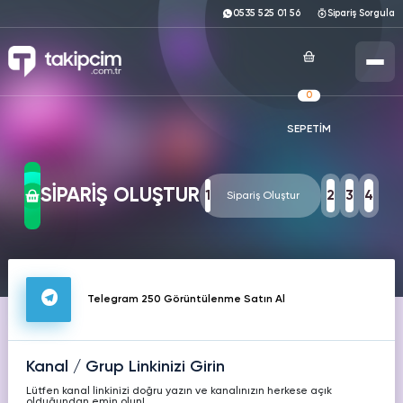
0535 525 01 56
Sipariş Sorgula
0
SEPETİM
ANASAYFA
SOSYAL MEDYA HİZMETLERİ
SİPARİŞ OLUŞTUR
1
2
3
4
Sipariş Oluştur
ÜCRETSİZ ARAÇLAR
INSTAGRAM
TIKTOK
TWITTER
TÜM ARAÇLARI GÖRÜNTÜLE
KURUMSAL
Hizmetleri
Hizmetleri
Hizmetleri
Telegram 250 Görüntülenme Satın Al
Instagram
Ücretsiz Takipçi
YOUTUBE
FACEBOOK
SPOTIFY
Hizmetleri
Hizmetleri
Hizmetleri
Instagram
Kanal / Grup Linkinizi Girin
Ücretsiz Beğeni
Lütfen kanal linkinizi doğru yazın ve kanalınızın herkese açık
olduğundan emin olun!