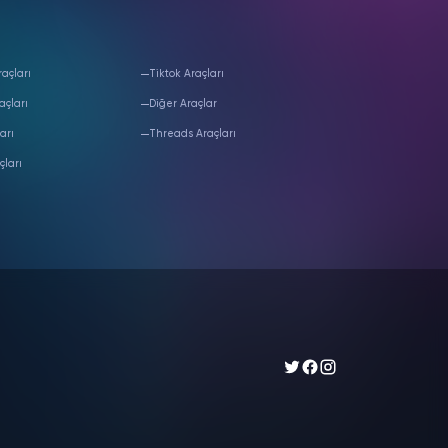
açları
Tiktok Araçları
açları
Diğer Araçlar
arı
Threads Araçları
çları