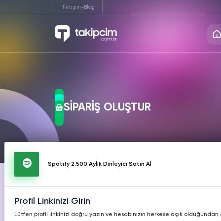
İletişim
Blog
INSTAGRAM
TIKTOK
TW
Instagram
Twitte
Hizmetleri
Hizmetleri
Hiz
Ücretsiz Takipçi
Ücrets
SİPARİŞ OLUŞTUR
Instagram
Twitte
Ücretsiz Beğeni
Ücrets
KICK
TWITCH
T
Hizmetleri
Hizmetleri
Hiz
Instagram
Twitte
Ücretsiz İzlenme
Ücret
Spotify 2.500 Aylık Dinleyici Satın Al
Instagram
Twitte
REDDIT
PINTEREST
LIK
Ücretsiz Yorum
Ücrets
Hizmetleri
Hizmetleri
Hiz
Profil Linkinizi Girin
Instagram
Twitte
Lütfen profil linkinizi doğru yazın ve hesabınızın herkese açık olduğundan
Video İndir
Profil