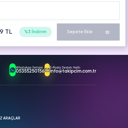
99 TL
%3 İndirim
Sepete Ekle
WhatsApp İletişim
E-Posta Destek Hattı
05355250156
info@takipcim.com.tr
İZ ARAÇLAR