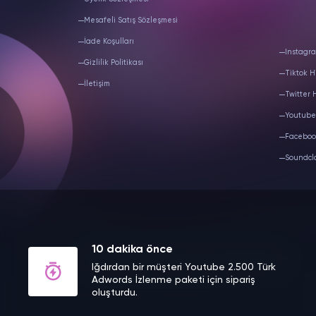
Mesafeli Satış Sözleşmesi
İade Koşulları
Instagra
Gizlilik Politikası
Tiktok H
İletişim
Twitter 
Youtube
Faceboo
Soundcl
10 dakika önce
TAKIPCIM DIGITAL LTD.
© 2020 - 2026 Tüm Hakları Saklıdır.
Iğdırdan bir müşteri Youtube 2.500 Türk
Adwords İzlenme paketi için sipariş
oluşturdu.