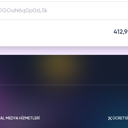
HAZAM
THREADS
metleri
Hizmetleri
412,
AL MEDYA HİZMETLERİ
ÜCRETS