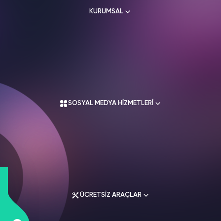
HAKKIMIZDA
KURUMSAL
TikTok
Ücretsiz Takipçi
SNAPCHAT
PUBG
SHAZAM
İletişim
Hizmetleri
Hizmetleri
Hizmetleri
TikTok
Ücretsiz Beğeni
Gizlilik Politikası
Hakkımızda
THREADS
Kullanım Sözleşmesi
TikTok
Hizmetleri
Mesafeli Satış Sözleşmesi
Ücretsiz İzlenme
Üyelik Sözleşmesi
SOSYAL MEDYA HİZMETLERİ
Üyelik Sözleşmesi
Mesafeli Satış Sözleşmesi
TikTok
Analiz
İade Koşulları
Gizlilik Politikası
TikTok
ID Bulma
İletişim
Instagram Hizmetleri
Youtube
Tiktok Hizmetleri
Ücretsiz Abone
Twitter Hizmetleri
ÜCRETSİZ ARAÇLAR
Youtube
Youtube Hizmetleri
Ücretsiz İzlenme
Facebook Hizmetleri