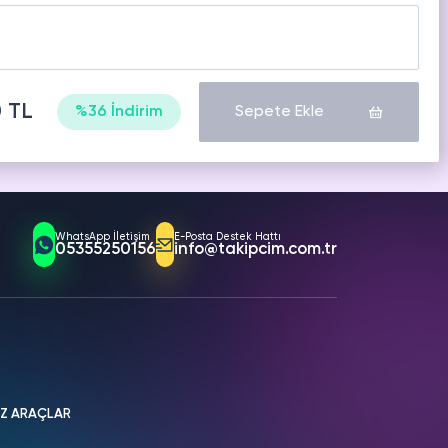
0 TL
%36 İndirim
Sepete Ekle
WhatsApp İletişim
E-Posta Destek Hattı
05355250156
info@takipcim.com.tr
İZ ARAÇLAR