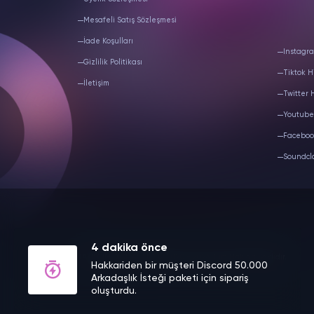
Mesafeli Satış Sözleşmesi
İade Koşulları
Instagra
Gizlilik Politikası
Tiktok H
İletişim
Twitter 
Youtube
Faceboo
Soundcl
4 dakika önce
TAKIPCIM DIGITAL LTD.
© 2020 - 2026 Tüm Hakları Saklıdır.
Hakkariden bir müşteri Discord 50.000
Arkadaşlık İsteği paketi için sipariş
oluşturdu.