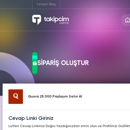
İletişim
Blog
INSTAGRAM
TIKTOK
TW
Instagram
Twitte
Hizmetleri
Hizmetleri
Hiz
Ücretsiz Takipçi
Ücrets
SİPARİŞ OLUŞTUR
Instagram
Twitte
Ücretsiz Beğeni
Ücrets
KICK
TWITCH
T
Hizmetleri
Hizmetleri
Hiz
Instagram
Twitte
Ücretsiz İzlenme
Ücret
Quora 25.000 Paylaşım Satın Al
Instagram
Twitte
REDDIT
PINTEREST
LIK
Ücretsiz Yorum
Ücrets
Hizmetleri
Hizmetleri
Hiz
Cevap Linki Giriniz
Instagram
Twitte
Lütfen Cevap Linkinizi Doğru Yazdığınızdan emin olun ve Profilinizi Gizlilik
Video İndir
Profil