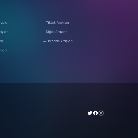
açları
Tiktok Araçları
açları
Diğer Araçlar
arı
Threads Araçları
çları