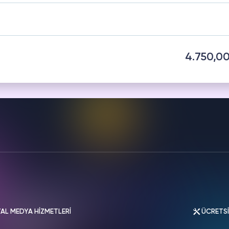
HAZAM
THREADS
metleri
Hizmetleri
4.750,0
AL MEDYA HİZMETLERİ
ÜCRETS