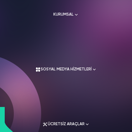
HAKKIMIZDA
TikTok
KURUMSAL
Ücretsiz Takipçi
SNAPCHAT
PUBG
SHAZAM
İletişim
Hizmetleri
Hizmetleri
Hizmetleri
TikTok
Ücretsiz Beğeni
Gizlilik Politikası
THREADS
Hakkımızda
TikTok
Hizmetleri
Mesafeli Satış Sözleşmesi
Ücretsiz İzlenme
Kullanım Sözleşmesi
Üyelik Sözleşmesi
Üyelik Sözleşmesi
TikTok
SOSYAL MEDYA HİZMETLERİ
Analiz
Mesafeli Satış Sözleşmesi
İade Koşulları
TikTok
ID Bulma
Gizlilik Politikası
İletişim
Youtube
Instagram Hizmetleri
Ücretsiz Abone
Tiktok Hizmetleri
Youtube
Twitter Hizmetleri
Ücretsiz İzlenme
ÜCRETSİZ ARAÇLAR
Youtube Hizmetleri