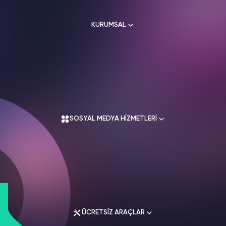
HAKKIMIZDA
TikTok
KURUMSAL
Ücretsiz Takipçi
SNAPCHAT
PUBG
SHAZAM
İletişim
Hizmetleri
Hizmetleri
Hizmetleri
TikTok
Ücretsiz Beğeni
Gizlilik Politikası
THREADS
Hakkımızda
TikTok
Hizmetleri
Mesafeli Satış Sözleşmesi
Ücretsiz İzlenme
Kullanım Sözleşmesi
Üyelik Sözleşmesi
Üyelik Sözleşmesi
TikTok
SOSYAL MEDYA HİZMETLERİ
Analiz
Mesafeli Satış Sözleşmesi
İade Koşulları
TikTok
ID Bulma
Gizlilik Politikası
İletişim
Youtube
Instagram Hizmetleri
Ücretsiz Abone
Tiktok Hizmetleri
Youtube
Twitter Hizmetleri
Ücretsiz İzlenme
ÜCRETSİZ ARAÇLAR
Youtube Hizmetleri