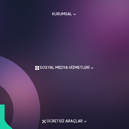
HAKKIMIZDA
TikTok
KURUMSAL
Ücretsiz Takipçi
SNAPCHAT
PUBG
SHAZAM
İletişim
Hizmetleri
Hizmetleri
Hizmetleri
TikTok
Ücretsiz Beğeni
Gizlilik Politikası
THREADS
Hakkımızda
TikTok
Hizmetleri
Mesafeli Satış Sözleşmesi
Ücretsiz İzlenme
Kullanım Sözleşmesi
Üyelik Sözleşmesi
Üyelik Sözleşmesi
TikTok
SOSYAL MEDYA HİZMETLERİ
Analiz
Mesafeli Satış Sözleşmesi
İade Koşulları
TikTok
ID Bulma
Gizlilik Politikası
İletişim
Youtube
Instagram Hizmetleri
Ücretsiz Abone
Tiktok Hizmetleri
Youtube
Twitter Hizmetleri
Ücretsiz İzlenme
ÜCRETSİZ ARAÇLAR
Youtube Hizmetleri