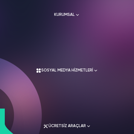
HAKKIMIZDA
TikTok
KURUMSAL
Ücretsiz Takipçi
SNAPCHAT
PUBG
SHAZAM
İletişim
Hizmetleri
Hizmetleri
Hizmetleri
TikTok
Ücretsiz Beğeni
Gizlilik Politikası
THREADS
Hakkımızda
TikTok
Hizmetleri
Mesafeli Satış Sözleşmesi
Ücretsiz İzlenme
Kullanım Sözleşmesi
Üyelik Sözleşmesi
Üyelik Sözleşmesi
TikTok
SOSYAL MEDYA HİZMETLERİ
Analiz
Mesafeli Satış Sözleşmesi
İade Koşulları
TikTok
ID Bulma
Gizlilik Politikası
İletişim
Youtube
Instagram Hizmetleri
Ücretsiz Abone
Tiktok Hizmetleri
Youtube
Twitter Hizmetleri
Ücretsiz İzlenme
ÜCRETSİZ ARAÇLAR
Youtube Hizmetleri