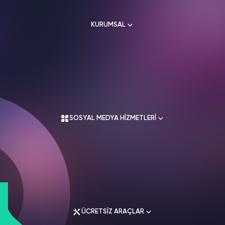
HAKKIMIZDA
TikTok
KURUMSAL
Ücretsiz Takipçi
SNAPCHAT
PUBG
SHAZAM
İletişim
Hizmetleri
Hizmetleri
Hizmetleri
TikTok
Ücretsiz Beğeni
Gizlilik Politikası
THREADS
Hakkımızda
TikTok
Hizmetleri
Mesafeli Satış Sözleşmesi
Ücretsiz İzlenme
Kullanım Sözleşmesi
Üyelik Sözleşmesi
Üyelik Sözleşmesi
TikTok
SOSYAL MEDYA HİZMETLERİ
Analiz
Mesafeli Satış Sözleşmesi
İade Koşulları
TikTok
ID Bulma
Gizlilik Politikası
İletişim
Youtube
Instagram Hizmetleri
Ücretsiz Abone
Tiktok Hizmetleri
Youtube
Twitter Hizmetleri
Ücretsiz İzlenme
ÜCRETSİZ ARAÇLAR
Youtube Hizmetleri