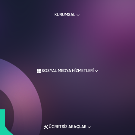
HAKKIMIZDA
TikTok
KURUMSAL
Ücretsiz Takipçi
SNAPCHAT
PUBG
SHAZAM
İletişim
Hizmetleri
Hizmetleri
Hizmetleri
TikTok
Ücretsiz Beğeni
Gizlilik Politikası
THREADS
Hakkımızda
TikTok
Hizmetleri
Mesafeli Satış Sözleşmesi
Ücretsiz İzlenme
Kullanım Sözleşmesi
Üyelik Sözleşmesi
Üyelik Sözleşmesi
TikTok
SOSYAL MEDYA HİZMETLERİ
Analiz
Mesafeli Satış Sözleşmesi
İade Koşulları
TikTok
ID Bulma
Gizlilik Politikası
İletişim
Youtube
Instagram Hizmetleri
Ücretsiz Abone
Tiktok Hizmetleri
Youtube
Twitter Hizmetleri
Ücretsiz İzlenme
ÜCRETSİZ ARAÇLAR
Youtube Hizmetleri