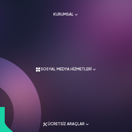
HAKKIMIZDA
TikTok
KURUMSAL
Ücretsiz Takipçi
SNAPCHAT
PUBG
SHAZAM
İletişim
Hizmetleri
Hizmetleri
Hizmetleri
TikTok
Ücretsiz Beğeni
Gizlilik Politikası
THREADS
Hakkımızda
TikTok
Hizmetleri
Mesafeli Satış Sözleşmesi
Ücretsiz İzlenme
Kullanım Sözleşmesi
Üyelik Sözleşmesi
Üyelik Sözleşmesi
TikTok
SOSYAL MEDYA HİZMETLERİ
Analiz
Mesafeli Satış Sözleşmesi
İade Koşulları
TikTok
ID Bulma
Gizlilik Politikası
İletişim
Youtube
Instagram Hizmetleri
Ücretsiz Abone
Tiktok Hizmetleri
Youtube
Twitter Hizmetleri
Ücretsiz İzlenme
ÜCRETSİZ ARAÇLAR
Youtube Hizmetleri