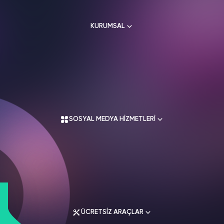
HAKKIMIZDA
TikTok
KURUMSAL
Ücretsiz Takipçi
SNAPCHAT
PUBG
SHAZAM
İletişim
Hizmetleri
Hizmetleri
Hizmetleri
TikTok
Ücretsiz Beğeni
Gizlilik Politikası
THREADS
Hakkımızda
TikTok
Hizmetleri
Mesafeli Satış Sözleşmesi
Ücretsiz İzlenme
Kullanım Sözleşmesi
Üyelik Sözleşmesi
Üyelik Sözleşmesi
TikTok
Analiz
SOSYAL MEDYA HİZMETLERİ
Mesafeli Satış Sözleşmesi
İade Koşulları
TikTok
ID Bulma
Gizlilik Politikası
İletişim
Youtube
Instagram Hizmetleri
Ücretsiz Abone
Tiktok Hizmetleri
Youtube
Twitter Hizmetleri
Ücretsiz İzlenme
ÜCRETSİZ ARAÇLAR
Youtube Hizmetleri