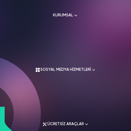
HAKKIMIZDA
TikTok
KURUMSAL
Ücretsiz Takipçi
SNAPCHAT
PUBG
SHAZAM
İletişim
Hizmetleri
Hizmetleri
Hizmetleri
TikTok
Ücretsiz Beğeni
Gizlilik Politikası
THREADS
Hakkımızda
TikTok
Hizmetleri
Mesafeli Satış Sözleşmesi
Ücretsiz İzlenme
Kullanım Sözleşmesi
Üyelik Sözleşmesi
Üyelik Sözleşmesi
TikTok
Analiz
SOSYAL MEDYA HİZMETLERİ
Mesafeli Satış Sözleşmesi
İade Koşulları
TikTok
ID Bulma
Gizlilik Politikası
İletişim
Youtube
Instagram Hizmetleri
Ücretsiz Abone
Tiktok Hizmetleri
Youtube
Twitter Hizmetleri
Ücretsiz İzlenme
ÜCRETSİZ ARAÇLAR
Youtube Hizmetleri