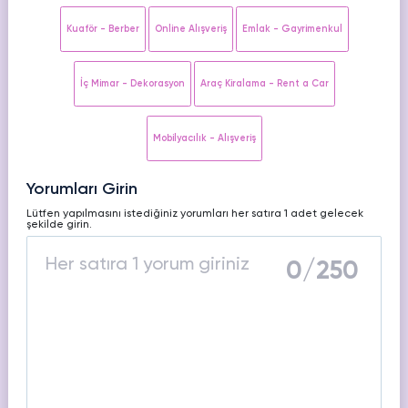
HAKKIMIZDA
Kuaför - Berber
Online Alışveriş
Emlak - Gayrimenkul
TikTok
Ücretsiz Takipçi
SNAPCHAT
PUBG
SHAZAM
İletişim
Hizmetleri
Hizmetleri
Hizmetleri
İç Mimar - Dekorasyon
Araç Kiralama - Rent a Car
TikTok
Ücretsiz Beğeni
Gizlilik Politikası
THREADS
Mobilyacılık - Alışveriş
TikTok
Hizmetleri
Mesafeli Satış Sözleşmesi
Ücretsiz İzlenme
Yorumları Girin
Üyelik Sözleşmesi
TikTok
Lütfen yapılmasını istediğiniz yorumları her satıra 1 adet gelecek
Analiz
şekilde girin.
TikTok
0
/250
ID Bulma
Youtube
Ücretsiz Abone
Youtube
Ücretsiz İzlenme