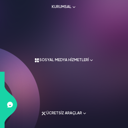
KURUMSAL
Hakkımızda
Kullanım Sözleşmesi
Üyelik Sözleşmesi
SOSYAL MEDYA HİZMETLERİ
Mesafeli Satış Sözleşmesi
İade Koşulları
Gizlilik Politikası
İletişim
Instagram Hizmetleri
Tiktok Hizmetleri
Twitter Hizmetleri
ÜCRETSİZ ARAÇLAR
Youtube Hizmetleri
Facebook Hizmetleri