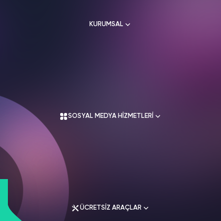
HAKKIMIZDA
TikTok
KURUMSAL
Ücretsiz Takipçi
SNAPCHAT
PUBG
SHAZAM
İletişim
Hizmetleri
Hizmetleri
Hizmetleri
TikTok
Ücretsiz Beğeni
Gizlilik Politikası
THREADS
Hakkımızda
TikTok
Hizmetleri
Mesafeli Satış Sözleşmesi
Ücretsiz İzlenme
Kullanım Sözleşmesi
Üyelik Sözleşmesi
Üyelik Sözleşmesi
TikTok
SOSYAL MEDYA HİZMETLERİ
Analiz
Mesafeli Satış Sözleşmesi
İade Koşulları
TikTok
ID Bulma
Gizlilik Politikası
İletişim
Youtube
Instagram Hizmetleri
Ücretsiz Abone
Tiktok Hizmetleri
Youtube
Twitter Hizmetleri
Ücretsiz İzlenme
ÜCRETSİZ ARAÇLAR
Youtube Hizmetleri