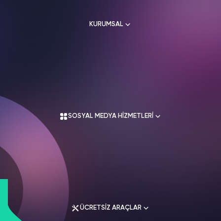
HAKKIMIZDA
TikTok
KURUMSAL
Ücretsiz Takipçi
SNAPCHAT
PUBG
SHAZAM
İletişim
Hizmetleri
Hizmetleri
Hizmetleri
TikTok
Ücretsiz Beğeni
Gizlilik Politikası
THREADS
Hakkımızda
TikTok
Hizmetleri
Mesafeli Satış Sözleşmesi
Ücretsiz İzlenme
Kullanım Sözleşmesi
Üyelik Sözleşmesi
Üyelik Sözleşmesi
TikTok
SOSYAL MEDYA HİZMETLERİ
Analiz
Mesafeli Satış Sözleşmesi
İade Koşulları
TikTok
ID Bulma
Gizlilik Politikası
İletişim
Youtube
Instagram Hizmetleri
Ücretsiz Abone
Tiktok Hizmetleri
Youtube
Twitter Hizmetleri
Ücretsiz İzlenme
ÜCRETSİZ ARAÇLAR
Youtube Hizmetleri